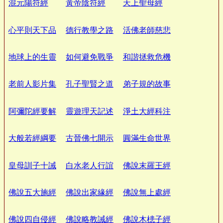
混元陽符經
黃帝陰符經
天上聖母經
心平則天下品
德行教學之路
活佛老師慈悲
地球上的生靈
如何避免戰爭
和諧拯救危機
老前人影片集
孔子聖賢之道
弟子規的故事
阿彌陀經要解
靈遊理天記述
淨土大經科注
大般若經綱要
古晉佛七開示
圓滿生命世界
皇母訓子十誡
白水老人行誼
佛說末羅王經
佛說五大施經
佛說出家緣經
佛說無上處經
佛說四自侵經
佛說略教誡經
佛說木槵子經