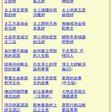
王妙經
竈王經
神呪經
太上洞玄靈寶
太上護國祈雨
太上洞真五星
觀妙經
消魔經
秘授經
太乙元真保命
太上開明天地
無極瑤池金母
長生經
本真經
勸孝文
文昌帝君戒淫
濟公禪師度世
關聖帝君桃園
文三品
妙法經
明聖經
為什麼不能縱
如何建立理智
不念舊惡, 不
慾的原因
的人生觀
憎惡人
請善待你剛去
往生淨土的理
淨土大經解演
世的親屬
論和事實
義(詳)
尊重生命創新
文昌帝君陰騭
東西的故事
祭拜文化
文的故事
(中文版)
佛說阿難問事
妙法蓮華經
大勢至菩薩念
佛吉凶經
（法華經）
佛圓通章
淨宗朝暮課誦
觀無量壽經上
普賢行願品輯
經文講記
品上生章
要疏菁華