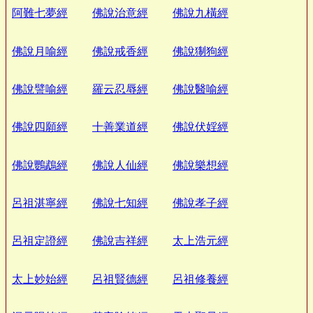
阿難七夢經
佛說治意經
佛說九橫經
佛說月喻經
佛說戒香經
佛說猘狗經
佛說譬喻經
羅云忍辱經
佛說醫喻經
佛說四願經
十善業道經
佛說伏婬經
佛說鸚鵡經
佛說人仙經
佛說樂想經
呂祖湛寧經
佛說七知經
佛說孝子經
呂祖定證經
佛說吉祥經
太上浩元經
太上妙始經
呂祖賢德經
呂祖修養經