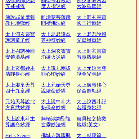
活佛恩師慈悲
關聖帝君救劫
佛說菩薩內習
五戒戒淫
度人指迷經
六波羅蜜經
佛說罪業應報
離垢慧菩薩所
太上洞玄靈寶
教化地獄經
問禮佛法經
國王行道經
太上洞玄靈寶
太上老君說益
太上老君說報
護諸童子經
筭神符妙經
父母恩重經
太上召諸神龍
太上洞玄靈寶
太上洞玄靈寶
安鎮墳墓經
消禳火災經
智慧觀身經
太上玄都妙本
太上說九幽拔
太上元始天尊
清靜身心經
罪心印妙經
說金光明經
太上虛皇天尊
太上元始天尊
太上廣慧修心
四十九章經
說續命妙經
保命超劫經
元始天尊說北
太上說中斗大
太上說西斗記
方真武妙經
魁保命妙經
名護身妙經
太上說東斗主
無極鴻鈞聖祖
盧貝松之搶救
算護命妙經
玄靈妙法經
地球(英文)
Hells Scenes
佛城寺魏國興
太上感應篇：