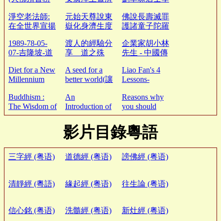
嚴經清淨明誨
普德郭星君攝
佛感應 淨空
淨空老法師:
元始天尊說東
佛說長壽滅罪
章)
魔醒世妙經
老法師開示
在全世界宣揚
嶽化身濟生度
護諸童子陀羅
傳統文化推動
死拔罪解冤保
尼經(特別給
1989-78-05-
渡人的經驗分
企業家胡小林
倫理道德教育
命玄範誥呪妙
所有曾墮胎的
07-吉隆坡-道
享 道之殊
先生 - 中國傳
經
人)
場-興都廟-三
勝 越南黃佑
統文化 (弟子
Diet for a New
A seed for a
Liao Fan's 4
天法會
琪講師母親從
規) 帶動經濟
Millennium
better world(讓
Lessons-
鬼門關走一回
良性發展
新世紀飲食
世界更美好的
Changing
Buddhism :
An
Reasons why
善種子)
Destiny
The Wisdom of
Introduction of
you should
Compassion
Scientific
become
and
Research in
vegetarian ( 你
影片目錄粵語
Awakening
Reincarnation
應該成為素食
者的理由 )
三字經 (粤语)
道德經 (粤语)
謗佛經 (粤语)
清靜經 (粵語)
緣起經 (粤语)
往生論 (粤语)
信心銘 (粤语)
洗髓經 (粤语)
新灶經 (粤语)