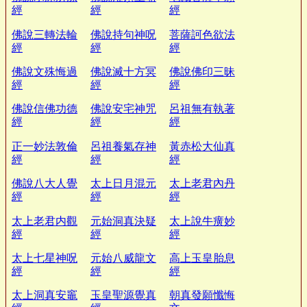
經
經
經
佛說三轉法輪
佛說持句神呪
菩薩訶色欲法
經
經
經
佛說文殊悔過
佛說滅十方冥
佛說佛印三昧
經
經
經
佛說信佛功德
佛說安宅神咒
呂祖無有執著
經
經
經
正一妙法敦倫
呂祖養氣存神
黃赤松大仙真
經
經
經
佛說八大人覺
太上日月混元
太上老君內丹
經
經
經
太上老君内觀
元始洞真決疑
太上說牛癀妙
經
經
經
太上七星神呪
元始八威龍文
高上玉皇胎息
經
經
經
太上洞真安竈
玉皇聖源覺真
朝真發願懺悔