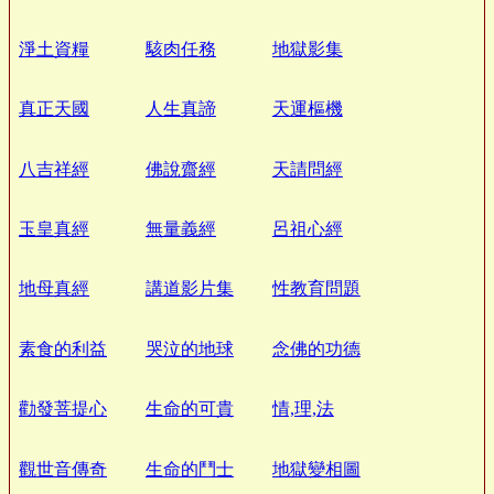
淨土資糧
駭肉任務
地獄影集
真正天國
人生真諦
天運樞機
八吉祥經
佛說齋經
天請問經
玉皇真經
無量義經
呂祖心經
地母真經
講道影片集
性教育問題
素食的利益
哭泣的地球
念佛的功德
勸發菩提心
生命的可貴
情,理,法
觀世音傳奇
生命的鬥士
地獄變相圖