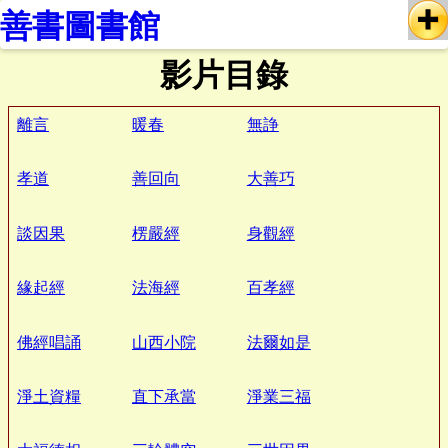
善書圖書館
影片目錄
離言
暖春
無諍
孝道
善回向
大善巧
談因果
楞嚴經
身觀經
緣起經
法海經
百孝經
佛經唱誦
山西小院
法爾如是
淨土資糧
直下承當
淨業三福