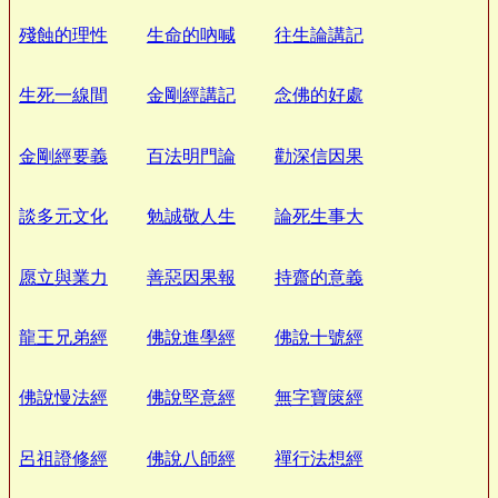
殘蝕的理性
生命的吶喊
往生論講記
生死一線間
金剛經講記
念佛的好處
金剛經要義
百法明門論
勸深信因果
談多元文化
勉誠敬人生
論死生事大
愿立與業力
善惡因果報
持齋的意義
龍王兄弟經
佛說進學經
佛說十號經
佛說慢法經
佛說堅意經
無字寶篋經
呂祖證修經
佛說八師經
禪行法想經