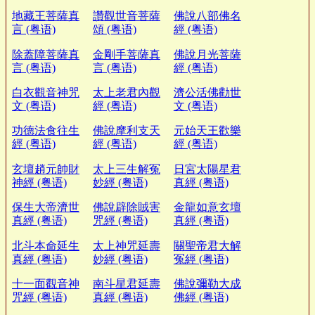
地藏王菩薩真
讚觀世音菩薩
佛說八部佛名
言 (粤语)
頌 (粤语)
經 (粤语)
除蓋障菩薩真
金剛手菩薩真
佛說月光菩薩
言 (粤语)
言 (粤语)
經 (粤语)
白衣觀音神咒
太上老君內觀
濟公活佛勸世
文 (粤语)
經 (粤语)
文 (粤语)
功德法食往生
佛說摩利支天
元始天王歡樂
經 (粤语)
經 (粤语)
經 (粤语)
玄壇趙元帥財
太上三生解冤
日宮太陽星君
神經 (粤语)
妙經 (粤语)
真經 (粤语)
保生大帝濟世
佛說辟除賊害
金龍如意玄壇
真經 (粤语)
咒經 (粤语)
真經 (粤语)
北斗本命延生
太上神咒延壽
關聖帝君大解
真經 (粤语)
妙經 (粤语)
冤經 (粤语)
十一面觀音神
南斗星君延壽
佛說彌勒大成
咒經 (粤语)
真經 (粤语)
佛經 (粤语)