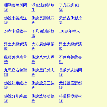
彌勒菩薩所問
淨空法師談放
了凡四訓 細
經
生
講
佛說十善業道
佛說長壽滅罪
天然古佛影片
經
經
集
24孝卡通故事
了凡四訓的故
101歲年輕人
事
淨土大經解演
大方廣佛華嚴
淨土大經解演
義
經
義
觀經善導疏菁
佛說八大人覺
不休息菩薩專
華
經
輯
九思座右銘聖
佛說黑氏梵志
長爪梵志請問
訓
經
經
佛說決定總持
佛說般舟三昧
元始說度酆都
經
經
經
佛說分別緣生
佛說造塔功德
得道梯橙錫杖
經
經
經