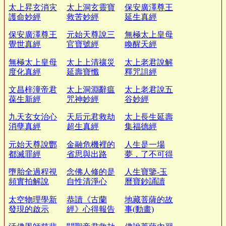
太上昇玄消灾
太上洞玄靈寶
保安廣澤尊王
護命妙經
救苦妙經
延生真經
保安廣澤尊王
元始天尊說三
無極太上皇母
覺世真經
官寶號經
喚醒天經
無極太上皇母
太上上清禳災
太上老君說解
度化真經
延壽寶懺
釋咒詛經
文昌梓潼帝君
太上洞淵辭瘟
太上老君說五
葆生新經
咒神妙經
谷妙經
九天玄女治心
天后元君救劫
太上長生延壽
消孽真經
超生真經
集福德經
元始天尊說酆
金融危機裡的
人生是一場
都滅罪經
省思與出路
夢，了不可得
墮胎全過程視
念佛人修的是
人生寶鑒-玉
頻實拍解說
自性清淨心
曆寶鈔誦讀
太空物理學新
恭讀《古蘭
地藏菩薩的故
發現的啟示
經》心得報告
事(動畫)