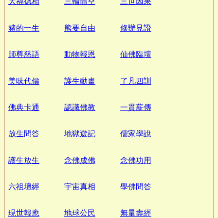
大福德相
三輪體空
三世因果
豬的一生
熊要自由
修辦見證
師尊慈語
動物報恩
仙佛臨壇
美味代價
護生動畫
了凡四訓
佛典卡通
認識佛教
一貫薪傳
放生問答
地獄遊記
儒家學說
護生放生
念佛成佛
念佛功用
六祖壇經
宇宙真相
學佛問答
現世報應
地球公民
無量壽經