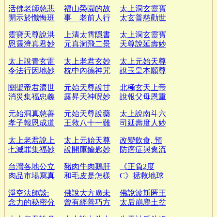
海嘯
道
堂
活佛老師慈悲
福山榮園的故
太上洞玄靈寶
開示於懺悔班
事 老前人行
太玄普慈勸世
上
誼
經
靈寶天尊說洪
上清太霄隱書
太上洞玄靈寶
恩靈濟真君妙
元真洞飛二景
天尊說延壽妙
經
經
經
太上說青玄雷
太上老君玄妙
太上元始天尊
令法行因地妙
枕中內德神咒
說玉皇本願尊
經
經
經
關聖帝君濟世
元始天尊說甘
北極玄天上帝
消災集福忠義
露昇天神呪妙
說報父母恩重
經
經
經
元始洞真慈善
元始天尊說藥
太上說南斗六
孝子報恩成道
王救八十一難
司延壽度人妙
經
經
經
太上老君說上
太上元始天尊
改變飲食, 預
七滅罪集福妙
說開庫鑰匙妙
防癌症與禽流
經
經
感
台灣各地公立
豬肉牛肉鵝肝
《正負2度
肉品市場寫真
和毛皮是怎樣
C》拯救地球
紀錄
來的
的真相
淨空法師談:
佛說大方廣未
佛說波斯匿王
念力的秘密分
曾有經善巧方
太后崩塵土坌
享
便品
身經