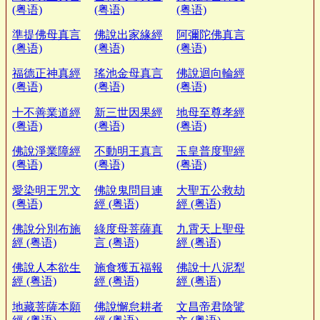
(粤语)
(粤语)
(粤语)
準提佛母真言
佛說出家緣經
阿彌陀佛真言
(粤语)
(粤语)
(粤语)
福德正神真經
瑤池金母真言
佛說迴向輪經
(粤语)
(粤语)
(粤语)
十不善業道經
新三世因果經
地母至尊孝經
(粤语)
(粤语)
(粤语)
佛說淨業障經
不動明王真言
玉皇普度聖經
(粤语)
(粤语)
(粤语)
愛染明王咒文
佛說鬼問目連
大聖五公救劫
(粤语)
經 (粤语)
經 (粤语)
佛說分別布施
綠度母菩薩真
九霄天上聖母
經 (粤语)
言 (粤语)
經 (粤语)
佛說人本欲生
施食獲五福報
佛說十八泥犁
經 (粤语)
經 (粤语)
經 (粤语)
地藏菩薩本願
佛說懈怠耕者
文昌帝君陰騭