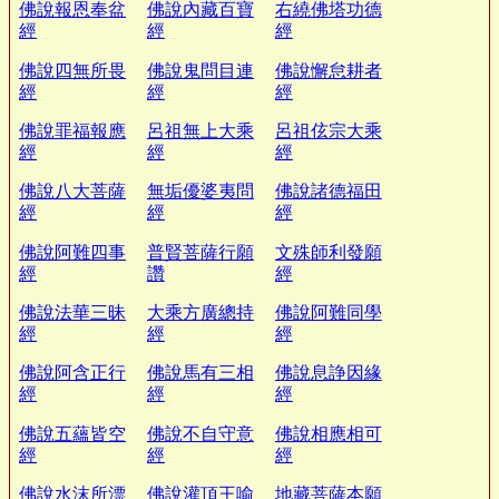
佛說報恩奉盆
佛說內藏百寶
右繞佛塔功德
經
經
經
佛說四無所畏
佛說鬼問目連
佛說懈怠耕者
經
經
經
佛說罪福報應
呂祖無上大乘
呂祖伭宗大乘
經
經
經
佛說八大菩薩
無垢優婆夷問
佛說諸德福田
經
經
經
佛說阿難四事
普賢菩薩行願
文殊師利發願
經
讚
經
佛說法華三昧
大乘方廣總持
佛說阿難同學
經
經
經
佛說阿含正行
佛說馬有三相
佛說息諍因緣
經
經
經
佛說五蘊皆空
佛說不自守意
佛說相應相可
經
經
經
佛說水沫所漂
佛說灌頂王喻
地藏菩薩本願