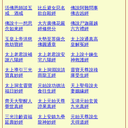
活佛恩師談五
比丘避女惡名
佛說阿難問事
戒 酒戒
欲自殺經
佛吉凶經
佛說十一想思
大方廣佛花嚴
佛說尸迦羅越
念如來經
經修慈分
六方禮經
玉皇上帝洪慈
大勢至菩薩念
太上說通真高
救劫寶經
佛圓通章
皇解冤經
太上老君說補
太上老君說安
太上說十鍊生
謝八陽經
宅八陽經
神救護經
太上導引三光
太上洞淵說請
靈寶天尊說祿
寶真妙經
雨龍王經
庫受生經
太上洞玄靈寶
元始說功德法
天上聖母說夫
福日妙經
食往生經
妻姻緣經
齊天大聖醒人
太上元始天尊
玉清元始玄黃
覺世真經
證果真經
九光真經
三光注齡資福
太上安鎮九壘
元始天尊說生
延壽妙經
龍神妙經
天得道經