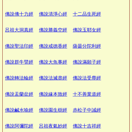
佛說佛十力經
佛說清淨心經
十二品生死經
呂祖大洞真經
佛說勝義空經
佛說玉耶女經
佛說聖法印經
佛說戒德香經
薩曇分陀利經
佛說群牛譬經
佛說大魚事經
佛說滿願子經
佛說轉法輪經
佛說法滅盡經
佛說法受塵經
佛說盂蘭盆經
佛說緣本致經
十不善業道經
佛說鹹水喻經
佛說園生樹經
赤松子中誡經
佛說阿彌陀經
呂祖夜氣妙經
佛說十吉祥經