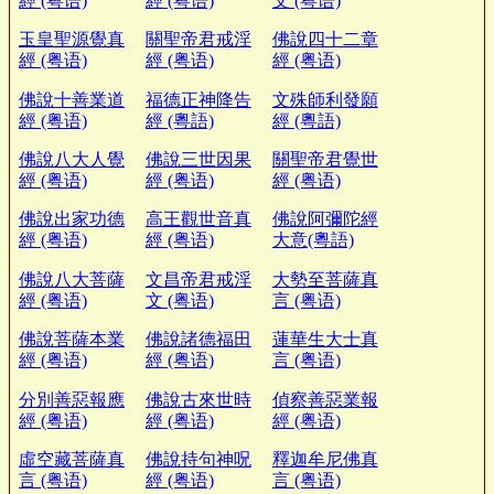
經 (粤语)
經 (粤语)
文 (粤语)
玉皇聖源覺真
關聖帝君戒淫
佛說四十二章
經 (粤语)
經 (粤语)
經 (粤语)
佛說十善業道
福德正神降告
文殊師利發願
經 (粤语)
經 (粵語)
經 (粵語)
佛說八大人覺
佛說三世因果
關聖帝君覺世
經 (粤语)
經 (粤语)
經 (粤语)
佛說出家功德
高王觀世音真
佛說阿彌陀經
經 (粤语)
經 (粤语)
大意(粵語)
佛說八大菩薩
文昌帝君戒淫
大勢至菩薩真
經 (粤语)
文 (粤语)
言 (粤语)
佛說菩薩本業
佛說諸德福田
蓮華生大士真
經 (粤语)
經 (粤语)
言 (粤语)
分別善惡報應
佛說古來世時
偵察善惡業報
經 (粤语)
經 (粤语)
經 (粤语)
虛空藏菩薩真
佛說持句神呪
釋迦牟尼佛真
言 (粤语)
經 (粤语)
言 (粤语)