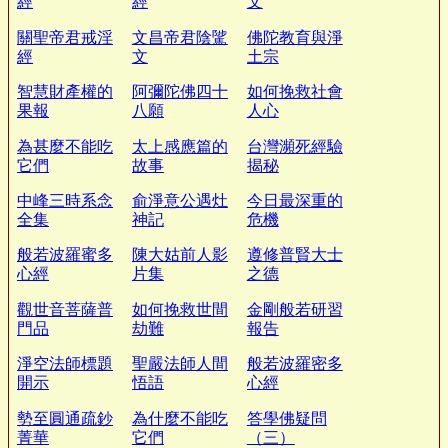
經
經
文
關聖帝君戒淫
文昌帝君陰騭
佛陀教育與淨
經
文
土宗
智慧財產權的
阿彌陀佛四十
如何挽救社會
果報
八願
人心
為甚麼不能吃
太上感應篇的
台灣瀕死經驗
它們
故事
揭秘
中峰三時系念
俞淨意公遇灶
今日最深重的
全集
神記
危機
般若波羅蜜多
陳大姑前人影
遵修普賢大士
心經
片集
之德
觀世音菩薩普
如何挽救世間
金剛般若研習
門品
劫難
報告
淨空法師標題
聖嚴法師人間
般若波羅密多
開示
悟語
心經
勢至圓通疏鈔
為什麼不能吃
答學佛疑問
菁華
它們
（三）