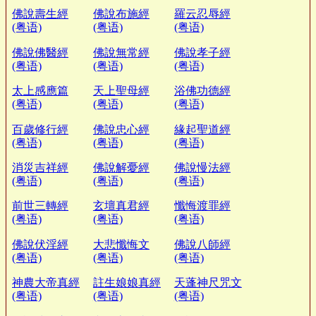
佛說壽生經
佛說布施經
羅云忍辱經
(粤语)
(粤语)
(粤语)
佛說佛醫經
佛說無常經
佛說孝子經
(粤语)
(粤语)
(粤语)
太上感應篇
天上聖母經
浴佛功德經
(粤语)
(粤语)
(粤语)
百歲修行經
佛說忠心經
緣起聖道經
(粤语)
(粤语)
(粤语)
消災吉祥經
佛說解憂經
佛說慢法經
(粤语)
(粤语)
(粤语)
前世三轉經
玄壇真君經
懺悔渡罪經
(粤语)
(粤语)
(粤语)
佛說伏淫經
大悲懺悔文
佛說八師經
(粤语)
(粤语)
(粤语)
神農大帝真經
註生娘娘真經
天蓬神尺咒文
(粤语)
(粤语)
(粤语)