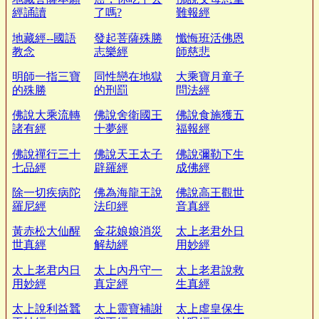
經誦讀
了嗎?
難報經
地藏經--國語
發起菩薩殊勝
懺悔班活佛恩
教念
志樂經
師慈悲
明師一指三寶
同性戀在地獄
大乘寶月童子
的殊勝
的刑罰
問法經
佛說大乘流轉
佛說舍衛國王
佛說食施獲五
諸有經
十夢經
福報經
佛說禪行三十
佛說天王太子
佛說彌勒下生
七品經
辟羅經
成佛經
除一切疾病陀
佛為海龍王說
佛說高王觀世
羅尼經
法印經
音真經
黃赤松大仙醒
金花娘娘消災
太上老君外日
世真經
解劫經
用妙經
太上老君内日
太上內丹守一
太上老君說救
用妙經
真定經
生真經
太上說利益蠶
太上靈寶補謝
太上虛皇保生