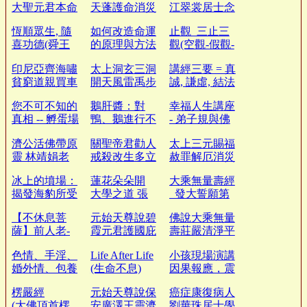
大聖元君本命
天蓬護命消災
江翠裳居士念
延生心經
神呪妙經
佛三年往生
恆順眾生, 隨
如何改造命運
止觀_三止三
喜功德(舜王
的原理與方法
觀(空觀-假觀-
的故事)
(閩南話)
中觀)
印尼亞齊海嘯
太上洞玄三洞
講經三要 = 真
貧窮道親買車
開天風雷禹步
誠, 謙虛, 結法
發心救家人
制魔神咒經
緣
您不可不知的
鵝肝醬：對
幸福人生講座
真相 -- 孵蛋場
鴨、鵝進行不
- 弟子規與佛
的恐怖
人道的強迫灌
法的修學
濟公活佛帶原
關聖帝君勸人
太上三元賜福
食
靈 林靖娟老
戒殺改生多立
赦罪解厄消災
師臨壇結緣訓
壽筵廣生諭文
延生保命妙經
冰上的墳場：
蓮花朵朵開
大乘無量壽經
揭發海豹所受
大學之道 張
_發大誓願第
到的殘酷對待
勝安點傳師慈
六(四十八願)
【不休息菩
元始天尊說碧
佛說大乘無量
悲
薩】前人老-
霞元君護國庇
壽莊嚴清淨平
慈悲懺悔班內
民普濟保生妙
等覺經-崔居
色情、手淫、
Life After Life
小孩現場演講
心話
經
士讀誦
婚外情、包養
(生命不息)
因果報應，震
情婦對身體的
驚中國！感化
楞嚴經
元始天尊說保
癌症康復病人
巨大危害
數萬人！
(大佛頂首楞
安廣澤王靈濟
劉華珠居士學