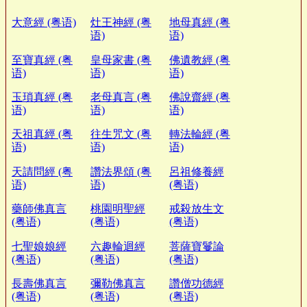
大意經 (粤语)
灶王神經 (粤
地母真經 (粤
语)
语)
至寶真經 (粤
皇母家書 (粤
佛遺教經 (粤
语)
语)
语)
玉瑣真經 (粤
老母真言 (粤
佛說齋經 (粤
语)
语)
语)
天祖真經 (粤
往生咒文 (粤
轉法輪經 (粤
语)
语)
语)
天請問經 (粤
讚法界頌 (粤
呂祖修養經
语)
语)
(粤语)
藥師佛真言
桃園明聖經
戒殺放生文
(粤语)
(粤语)
(粤语)
七聖娘娘經
六趣輪迴經
菩薩寶鬘論
(粤语)
(粤语)
(粤语)
長壽佛真言
彌勒佛真言
讚僧功德經
(粤语)
(粤语)
(粤语)