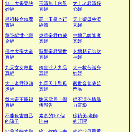
無上大乘要訣
玉清無上內景
太上老君清靜
妙經
真經
心經
呂祖接命鎮塵
高上玉皇本行
天上聖母慈濟
寶經
經髓
真經
華陀醒世七寶
東華帝君啟蒙
中壇元帥降魔
金經
真經
真經
保生大帝大道
關聖帝君覺世
玄壇趙元帥財
真經
真經
神經
九天玄女救世
媧皇渡人九品
太一救苦護身
真經
真經
妙經
太上老君說消
九霄天上聖母
觀世音菩薩普
災經
真經
門品
盤古帝王賜福
劉素雲居士學
絕不演色情暴
真經
佛報告
力電影
不能殺害自己
素食的101個
徐禎美-老師
的孩子
理由
的叮嚀
地藏菩薩本願
癌，你吃下去
佛說父母恩重