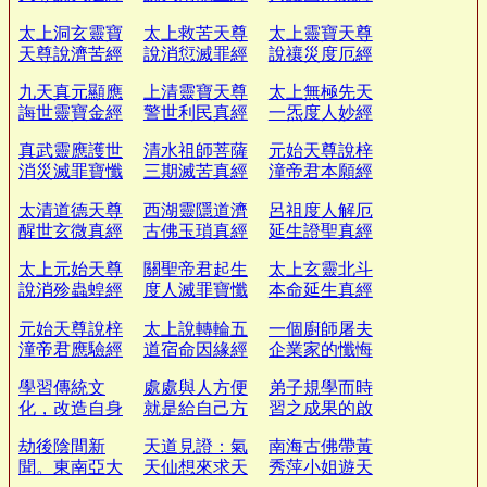
太上洞玄靈寶
太上救苦天尊
太上靈寶天尊
天尊說濟苦經
說消愆滅罪經
說禳災度厄經
九天真元顯應
上清靈寶天尊
太上無極先天
誨世靈寶金經
警世利民真經
一炁度人妙經
真武靈應護世
清水祖師菩薩
元始天尊說梓
消災滅罪寶懺
三期滅苦真經
潼帝君本願經
太清道德天尊
西湖靈隱道濟
呂祖度人解厄
醒世玄微真經
古佛玉瑣真經
延生證聖真經
太上元始天尊
關聖帝君起生
太上玄靈北斗
說消殄蟲蝗經
度人滅罪寶懺
本命延生真經
元始天尊說梓
太上說轉輪五
一個廚師屠夫
潼帝君應驗經
道宿命因緣經
企業家的懺悔
錄
學習傳統文
處處與人方便
弟子規學而時
化，改造自身
就是給自己方
習之成果的啟
命運
便
示
劫後陰間新
天道見證：氣
南海古佛帶黃
聞。東南亞大
天仙想來求天
秀萍小姐遊天