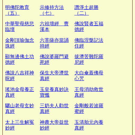
明佛陀教育
示修持方法
讚淨土超勝
（五）
（七）
（二）
中華聖母慈悲
六祖壇經 曹
佛說賢者五福
臨壇
溪本
德經
金剛頂瑜伽念
六菩薩亦當誦
佛臨涅槃記法
珠經
持經
住經
顯無邊佛土功
佛說婆羅門避
拔濟苦難陀羅
德經
死經
尼經
佛說八吉祥神
保生大帝濟世
大白傘蓋佛母
呪經
真經
心咒
瑤池金母養正
玉皇養真妙訣
王母消劫救世
真經
寶懺
真經
驪山老母玄妙
三奶夫人勸世
金剛般若波羅
真經
真經
蜜經
太上三生解冤
神農大帝益世
玉清胎元內養
妙經
妙經
真經