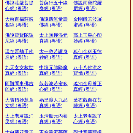
佛說莊嚴菩提
菩薩行五十緣
佛說雨寶陀羅
心經 (粤语)
身經 (粤语)
尼經 (粤语)
大乘百福莊嚴
佛說觀無量壽
金剛般若波羅
相經 (粤语)
佛經 (粤语)
蜜經 (粤语)
佛說寶賢陀羅
太上無極混元
高上玉皇心印
尼經 (粤语)
真經 (粤语)
妙經 (粤语)
現在賢劫千佛
太一救苦護身
狐仙金科玉律
名經 (粤语)
妙經 (粤语)
真經 (粤语)
九天玄女救世
中壇元帥降魔
八十八佛洪名
真經 (粤语)
真經 (粤语)
寶懺 (粤语)
阿難問事佛吉
般若波若蜜多
瑤池金母養正
凶經 (粤语)
心經 (粤语)
真經 (粤语)
大寶積妙慧童
媧皇渡人九品
葉衣觀自在菩
女經 (粤语)
真經 (粤语)
薩經 (粤语)
太上老君說消
玉清胎元內養
太上老君說了
災經 (粤语)
真經 (粤语)
心經 (粤语)
大白蓮花童子
不空罥索菩薩
觀世音菩薩授