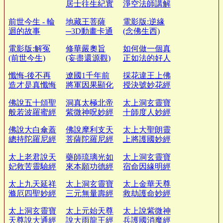
居士往生紀實
淨空法師講解
前世今生 - 輪
地藏王菩薩
電影版:逆緣
迴的故事
─3D動畫卡通
(念佛生西)
電影版:解冤
修華嚴奧旨
如何做一個真
(前世今生)
(妄盡還源觀)
正如法的好人
懺悔-後不再
遼國1千年前
採花違王上佛
造才是真懺悔
將軍因果顯化
授決號妙花經
佛說五十頌聖
洞真太極北帝
太上洞玄靈寶
般若波羅蜜經
紫微神呪妙經
十師度人妙經
佛說大白傘蓋
佛說摩利支天
太上大聖朗靈
總持陀羅尼經
菩薩陀羅尼經
上將護國妙經
太上老君說天
藥師琉璃光如
太上洞玄靈寶
妃救苦靈驗經
來本願功德經
宿命因緣明經
太上九天延祥
太上洞玄靈寶
太上金華天尊
滌厄四聖妙經
三元無量壽經
救劫護命妙經
太上洞玄靈寶
太上元始天尊
太上說紫微神
天尊說大通經
說大雨龍王經
兵護國消魔經