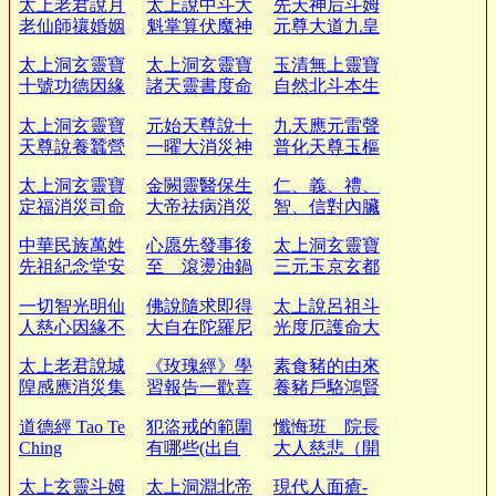
太上老君說月
太上說中斗大
先天神后斗姆
老仙師禳婚姻
魁掌算伏魔神
元尊大道九皇
真經
呪經
真經
太上洞玄靈寶
太上洞玄靈寶
玉清無上靈寶
十號功德因緣
諸天靈書度命
自然北斗本生
妙經
妙經
真經
太上洞玄靈寶
元始天尊說十
九天應元雷聲
天尊說養蠶營
一曜大消災神
普化天尊玉樞
種經
呪經
寶經
太上洞玄靈寶
金闕靈醫保生
仁、義、禮、
定福消災司命
大帝祛病消災
智、信對內臟
真經
神咒
的影響
中華民族萬姓
心愿先發事後
太上洞玄靈寶
先祖紀念堂安
至 滾燙油鍋
三元玉京玄都
位典禮
濟公扇
大獻經
一切智光明仙
佛說隨求即得
太上說呂祖斗
人慈心因緣不
大自在陀羅尼
光度厄護命大
食肉經
神咒經
神咒經
太上老君說城
《玫瑰經》學
素食豬的由來
隍感應消災集
習報告一歡喜
養豬戶駱鴻賢
福妙經
心的來源
的覺悟
道德經 Tao Te
犯盜戒的範圍
懺悔班 院長
Ching
有哪些(出自
大人慈悲（開
地藏經)
釋輪迴）
太上玄靈斗姆
太上洞淵北帝
現代人面瘡-