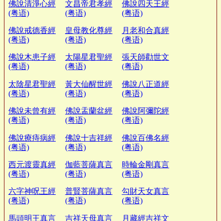
佛說清淨心經
文昌帝君孝經
佛說四天王經
(粤语)
(粤语)
(粤语)
佛說戒德香經
皇母教化尊經
月老和合真經
(粤语)
(粤语)
(粤语)
佛說木患子經
太陽星君聖經
張天師勸世文
(粤语)
(粤语)
(粤语)
太陰星君聖經
黃大仙醒世經
佛說八正道經
(粤语)
(粤语)
(粤语)
佛說未曾有經
佛說盂蘭盆經
佛說阿彌陀經
(粤语)
(粤语)
(粤语)
佛說療痔病經
佛說十吉祥經
佛說百佛名經
(粤语)
(粤语)
(粤语)
西元渡靈真經
伽藍菩薩真言
時輪金剛真言
(粤语)
(粤语)
(粤语)
六字神呪王經
普賢菩薩真言
勾財天女真言
(粤语)
(粤语)
(粤语)
馬頭明王真言
吉祥天母真言
月藏經吉祥文