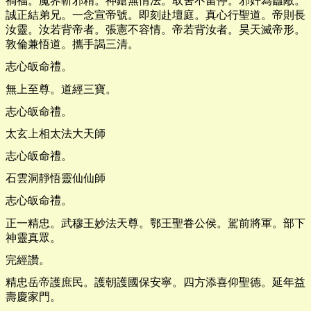
禍福。魔界斬邪精。神鎗無情法。取舍不留停。邪奸為讎敵。
誠正結弟兄。一念宣帝號。即刻赴壇庭。真心行聖道。帝則長
汝靈。汝若背帝者。張憲不容情。帝若背汝者。昊天滅帝形。
敦倫兼悟道。攜手謁三清。
志心皈命禮。
無上至尊。道經三寶。
志心皈命禮。
太玄上相太法大天師
志心皈命禮。
石雲洞靜悟靈仙仙師
志心皈命禮。
正一精忠。武穆王妙法天尊。鄂王聖眷公侯。駕前將軍。部下
神靈真眾。
完經讚。
精忠岳帝護庶民。護朝護國保安寧。四方添喜仰聖德。延年益
壽慶家門。