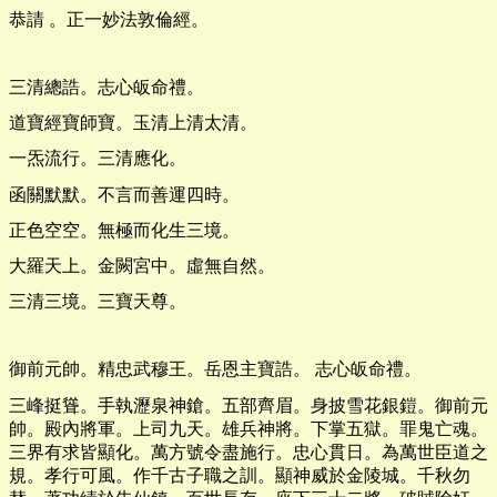
恭請 。正一妙法敦倫經。
三清總誥。志心皈命禮。
道寶經寶師寶。玉清上清太清。
一炁流行。三清應化。
函關默默。不言而善運四時。
正色空空。無極而化生三境。
大羅天上。金闕宮中。虛無自然。
三清三境。三寶天尊。
御前元帥。精忠武穆王。岳恩主寶誥。 志心皈命禮。
三峰挺聳。手執瀝泉神鎗。五部齊眉。身披雪花銀鎧。御前元
帥。殿內將軍。上司九天。雄兵神將。下掌五獄。罪鬼亡魂。
三界有求皆顯化。萬方號令盡施行。忠心貫日。為萬世臣道之
規。孝行可風。作千古子職之訓。顯神威於金陵城。千秋勿