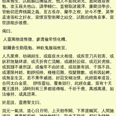
怨果無生。試觀鵝山擒猛虎。他人不如我弟兄。蓋聞過規善
勉。攻玉藉夫他山。講學輔仁。盍簪取諸麗澤。廉藺須學步。
管鮑切思齊桃園之義。亙古長存。蘭亭之褉。於今不墜。莫學
孟達張松之奸友。當懷宣聖衛卿之結交。試觀伯桃角哀事。當
世誰能步後塵。
偈曰。
人靈萬物道惟微。參透倫常悟化機。
願爾蒼生勤黽勉。神欽鬼服福攸宜。
人凡業瘴。劫禍頻生。或瘟疫水火相侵。或疾苦刀兵剋害。或
妖邪煞魅肆虐。或夭折喪亡流離。或纏於訟獄。或厄於虎狼。
或貧賤不遂所謀。或倫常不由於道。或祖脈有損。子孫不昌。
或運限舛錯。動靜招殃。種種厄難。指髮難數。或有因起衅。
或無妄生災。若不乘帝威德。好惡安稱汝懷。此經親奉道旨。
合同太白金星。 靜悟靈仙。覆奏頒行。此經在處。當有十天
魔王護持。誦時則有三界都巡傳報。千祈千應。萬感萬通。如
法修持。成真證果。
於是說。靈應誓文曰。
混元一氣清。道心日月明。上天朝帝闕。下界渡幽冥。人間施