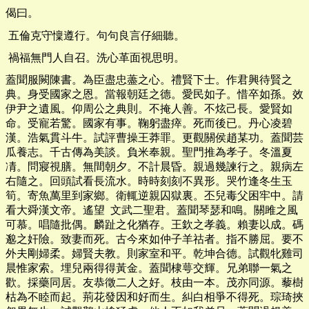
偈曰。
五倫克守懍遵行。句句良言仔細聽。
禍福無門人自召。洗心革面視思明。
蓋聞服闕陳書。為臣盡忠藎之心。禮賢下士。作君興待賢之
典。身受國家之恩。當報朝廷之德。愛民如子。惜卒如孫。效
伊尹之遺風。仰周公之典則。不掩人善。不炫己長。愛賢如
命。受寵若驚。國家有事。鞠躬盡瘁。死而後已。丹心凌碧
漢。浩氣貫斗牛。試評曹操王莽罪。更觀關侯趙某功。蓋聞芸
瓜養志。千古傳為美談。負米奉親。聖門推為孝子。冬溫夏
凊。問寢視膳。無間朝夕。不計晨昏。親過幾諫行之。親病左
右隨之。回頭試看長流水。時時刻刻不異形。哭竹逢冬生玉
筍。寄魚萬里到家鄉。衛輒逆親囚獄裏。丕兒毒父困牢中。請
看大舜漢文帝。遙望 文武二聖君。蓋聞琴瑟和鳴。關雎之風
可慕。唱隨批偶。麟趾之化猶存。王欽之孝義。賴妻以成。碼
邈之奸險。致妻而死。古今來如仲子羊祜者。指不勝屈。要不
外夫剛婦柔。婦賢夫教。則家室和平。乾坤合德。試觀牝雞司
晨惟家索。埋兒兩得得黃金。蓋聞棣萼交輝。兄弟聯一氣之
歡。採藥同居。友恭徵二人之好。枝由一本。茂亦同源。藜樹
枯為不睦而起。荊花發因和好而生。糾白相爭不得死。琮琦挾