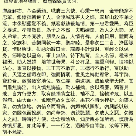
揮金畫地今猶昨。威烈森森貫太阿。
塵緣解盡。帝命榮頒。職膺三六缺。心秉一忠貞。金箭能穿不
忠輩。銀鎗揮斬逆子人。金陵城誅害夫之婦。翠屏山殺不弟之
流。木像顯靈驚不義。紙容獻跡殺無情。第一忠君愛民。為臣
之要道。孝親敬長。為子之本然。夫唱婦隨。為人之大節。兄
友弟恭。大本克敦。朋良友益。人情有裨。人倫日用。體而為
之。宗族和。苦樂同敦一本。鄉鄰睦。是非勿生二言。濟困賑
貧。惜財醒昧。勸惡勿辭口舌。謀義不計資財。重經文以保
身。節嗜慾以盡命。事上無諂。待下無苛。全人名節。種來生
福田。助人饑饉。培前世善果。斗公秤足。義重利輕。慎獨以
防心。秉直以接物。非正言不敢言。非德行不敢行。富以助
貧。天運之循環在即。強而憐弱。世風之轉動靡常。尊字跡。
寶粒食。致賢致富地位。敦仁義。崇道德。成仙成聖天階。閨
門肅無誨淫。出入慎無誨盜。勤以補拙。儉以養廉。獨善具
兼。言方行更方。取有餘捐貲立社。補不足。捨物濟危。以直
報怨。由大而小。禽獸無故勿烹宰。果花不時勿挫折。勿謀人
業。勿貪陰地。勿信命而背義。勿媚神以圖私。勿興訟以破
家。勿圖色而投網。勿尚華錦。勿親艷麗。勿成人之惡。勿毀
人之能。時時行方便。念念積陰功。知所親亦知所遠。慎所為
亦慎所思。如此等事。一一行之。遇難帝自降臨。汝等下民。
胡不勉諸。