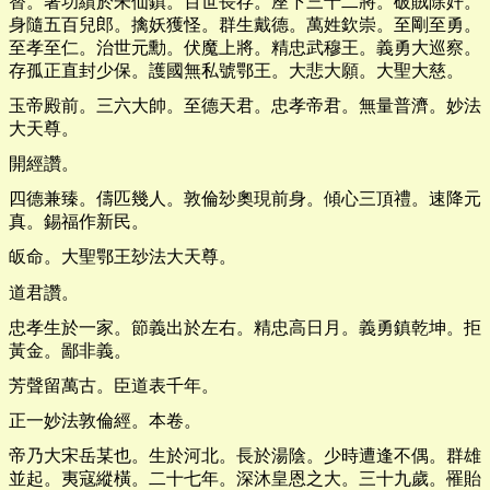
替。著功績於朱仙鎮。百世長存。座下三十二將。破賊除奸。
身隨五百兒郎。擒妖獲怪。群生戴德。萬姓欽崇。至剛至勇。
至孝至仁。治世元勳。伏魔上將。精忠武穆王。義勇大巡察。
存孤正直封少保。護國無私號鄂王。大悲大願。大聖大慈。
玉帝殿前。三六大帥。至德天君。忠孝帝君。無量普濟。妙法
大天尊。
開經讚。
四德兼臻。儔匹幾人。敦倫玅奧現前身。傾心三頂禮。速降元
真。錫福作新民。
皈命。大聖鄂王玅法大天尊。
道君讚。
忠孝生於一家。節義出於左右。精忠高日月。義勇鎮乾坤。拒
黃金。鄙非義。
芳聲留萬古。臣道表千年。
正一妙法敦倫經。本卷。
帝乃大宋岳某也。生於河北。長於湯陰。少時遭逢不偶。群雄
並起。夷寇縱橫。二十七年。深沐皇恩之大。三十九歲。罹貽