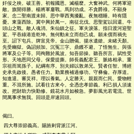
奸佞之殃。破王善。初報國恩。滅楊麼。大奮神武。何將軍迎
敵。旗開得勝。楊將軍鏖戰。馬到功成。不貪爵祿。不顯身
家。念二聖南渡未歸。思中華西夷擾亂。夜無穩睡。時有隱
憂。東蕩西除。冀中興於萬一。南征北伐。思聖駕以回還。牛
頭山之戰。敵人魂消。朱仙鎮之征。軍夫淚落。指日渡河迎聖
駕。平吞綠港造乾坤。無何勳未立而怨己成。願未償而禍先
至。詔下屯兵。牌宣見帝。金山贈偈。揚水遺鎗。未睹天顏。
先受幽獄。偽詔頻加。沉冤三字。鼎鑊不避。了悟無生。與張
將軍及公子等。同殉難於風波。知吾節操。聽吾所言。賦性受
形。天地恩同父母。保愛提撕。師長義配君王。脈絡相承。重
宗祖而篤孫子。紀綱有序。別夫婦以敦弟兄。賢者任智。博經
史承先啟後。愚者任力。勤業務補過修功。守彝倫。存厚道。
知進退。審災祥。理以養氣。人定勝天。親親而仁民。愛物輕
重。不混所施。試看往古來今。全憑忠孝節義。利己損人須速
改。把財助力快勤修。鏡花水月如梭急。夢影風光若電流。世
間萬事求無我。回頭是岸速回頭。
偈曰。
四大尊崇節義高。賜旌剌背派江河。