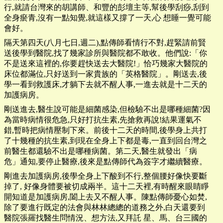
行,就請台灣來的胡講師、和豐的彭壇主等,幫後學刮痧,刮到
全身瘀青,沒有一點知覺,就這樣又撐了一天,心 想睡一覺可能
會好。
隔天第四天(八月七日,週二),點傳師看情行不對,趕緊請前賢
送後學到醫院,找了幾家診所與醫院都不敢收。他們說:「你
不是送來這裡的,你要趕快送去大醫院!」恰巧幾家大醫院的
床位都滿位,只好送到一家貴族的「英格醫院」。剛送去,後
學一看到救護床,才躺下去就不醒人事,一進去就是十二天的
加護病房。
剛送進去,醫生說可能是細菌感染,但檢驗不出是哪種細菌?因
為當時病情很危急,只好打抗生素,先搶救再說!結果運氣不
錯,暫時把病情壓制下來。前後十二天的時間,後學身上共打
了十幾種的抗生素,到現在全身上下都是毒,一直到回台灣之
前醫生都還驗不出是哪種病菌。第二天,醫生就發出「病
危」通知,要停止醫療,後來是點傳師代為簽字才繼續醫療。
剛進去加護病房,後學全身上下酸到不行,整個腰好像快要斷
掉了, 好像身體要被切成兩半。這十二天裡,有時醒來眼睛睜
開知道是加護病房,闔上去又不醒人事。陳點傳師憂心如焚,
除了要進行既定的法會與林林總總的道務之外,白天還要到
醫院張羅找醫生問情況、想方法,又拜託 星、馬、台三國的