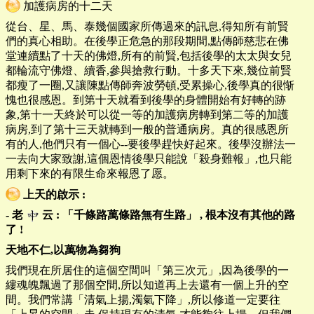
加護病房的十二天
從台、星、馬、泰幾個國家所傳過來的訊息,得知所有前賢
們的真心相助。在後學正危急的那段期間,點傳師慈悲在佛
堂連續點了十天的佛燈,所有的前賢,包括後學的太太與女兒
都輪流守佛燈、續香,參與搶救行動。十多天下來,幾位前賢
都瘦了一圈,又讓陳點傳師奔波勞頓,受累操心,後學真的很惭
愧也很感恩。到第十天就看到後學的身體開始有好轉的跡
象,第十一天終於可以從一等的加護病房轉到第二等的加護
病房,到了第十三天就轉到一般的普通病房。真的很感恩所
有的人,他們只有一個心--要後學趕快好起來。後學沒辦法一
一去向大家致謝,這個恩情後學只能說「殺身難報」,也只能
用剩下來的有限生命來報恩了愿。
上天的啟示
:
-
老
云
:
「千條路萬條路無有生路」
,
根本沒有其他的路
了
!
天地不仁,以萬物為芻狗
我們現在所居住的這個空間叫「第三次元」,因為後學的一
縷魂魄飄過了那個空間,所以知道再上去還有一個上升的空
間。我們常講「清氣上揚,濁氣下降」,所以修道一定要往