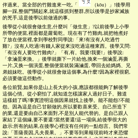
伴過來。當全部的竹雞進來一吃,「
（kōu）」!後學用
腳一踩,整個門關起來,就這樣抓到整群,所以後學是抄家滅族
的兇手,這是後學以前做過的事。
後學從小就很會做生意,什麼叫「做生意」?以前後學上小學
所帶的便當,裡面都是蘿蔔乾。現在有了竹雞肉,就把牠煮好
了放在便當裡,拿到學校對同學說:「來!有沒有人吃過竹
雞?」沒有人吃過!有錢人家從來沒吃過這種東西。後學又問:
「有沒有人要吃竹雞肉?」「有,有。我要!我要!」後學說:
「拿滷蛋來換。」後學就撕下一片給他,換來一個滷蛋,再撕
一片,又换一個演蛋,整個便當就裝滿滷蛋, 帶回去給媽媽、兄
弟姐妹吃。後學從小就很會做這個事,為什麼?因為家裡很窮,
必須要做這些動作。
各位前賢,如果你是山上長大的小孩,應該都很能夠了解後學
這個心情。從小窮怕了,就知道怎樣讓家人過好日子。難道
這樣錯了嗎?事實證明這個因果就找上後學。能不能怨?不能
怨。因為這是自己甘願做的,所以要歡喜來受。自己所造下
的業,還是要由自己來面對,不是別人能代替的。是自己跟人
家結了這個緣,要不要還?當然要還!這一場病,給後學很大的
啟示:所有的結果,在後學心裡沒有任何的一點怨言。我們常
說:「菩薩畏因,凡夫畏果。」不要等到果報現前時才來恐懼