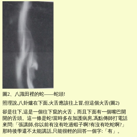
圖2、八識田裡的蛇——蛇頭!
照理說,八卦爐在下面,火舌應該往上冒,但這個火舌(圖2)
卻是往下,這是一個往下竄的火舌，而且下面有一個嘴巴開
開的舌頭。這一條是蛇!當時多在加護病房,馮點傳師打電話
來問:「張講師,你以前有沒有吃過蝦子啊?有沒有吃蛇啊?」
那時後學還不太能講話,只能很輕的回答一個字:「有」。