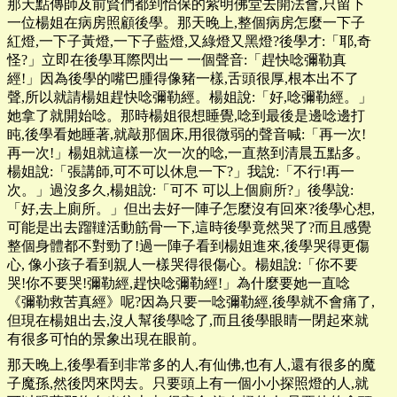
那天點傳師及前賢們都到怡保的紫明佛堂去開法會,只留下
一位楊姐在病房照顧後學。那天晚上,整個病房怎麼一下子
紅燈,一下子黃燈,一下子藍燈,又綠燈又黑燈?後學才:「耶,奇
怪?」立即在後學耳際閃出一 一個聲音:「趕快唸彌勒真
經!」因為後學的嘴巴腫得像豬一樣,舌頭很厚,根本出不了
聲,所以就請楊姐趕快唸彌勒經。楊姐說:「好,唸彌勒經。」
她拿了就開始唸。那時楊姐很想睡覺,唸到最後是邊唸邊打
盹,後學看她睡著,就敲那個床,用很微弱的聲音喊:「再一次!
再一次!」楊姐就這樣一次一次的唸,一直熬到清晨五點多。
楊姐說:「張講師,可不可以休息一下?」我說:「不行!再一
次。」過沒多久,楊姐說:「可不 可以上個廁所?」後學說:
「好,去上廁所。」但出去好一陣子怎麼沒有回來?後學心想,
可能是出去蹓韃活動筋骨一下,這時後學竟然哭了?而且感覺
整個身體都不對勁了!過一陣子看到楊姐進來,後學哭得更傷
心, 像小孩子看到親人一樣哭得很傷心。楊姐說:「你不要
哭!你不要哭!彌勒經,趕快唸彌勒經!」為什麼要她一直唸
《彌勒救苦真經》呢?因為只要一唸彌勒經,後學就不會痛了,
但現在楊姐出去,沒人幫後學唸了,而且後學眼睛一閉起來就
有很多可怕的景象出現在眼前。
那天晚上,後學看到非常多的人,有仙佛,也有人,還有很多的魔
子魔孫,然後閃來閃去。只要頭上有一個小小探照燈的人,就