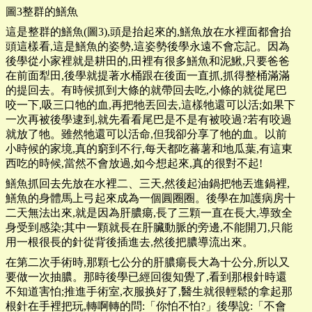
圖3整群的鱔魚
這是整群的鱔魚(圖3),頭是抬起來的,鱔魚放在水裡面都會抬
頭這樣看,這是鱔魚的姿勢,這姿勢後學永遠不會忘記。因為
後學從小家裡就是耕田的,田裡有很多鱔魚和泥鰍,只要爸爸
在前面犁田,後學就提著水桶跟在後面一直抓,抓得整桶滿滿
的提回去。有時候抓到大條的就帶回去吃,小條的就從尾巴
咬一下,吸三口牠的血,再把牠丟回去,這樣牠還可以活;如果下
一次再被後學逮到,就先看看尾巴是不是有被咬過?若有咬過
就放了牠。雖然牠還可以活命,但我卻分享了牠的血。以前
小時候的家境,真的窮到不行,每天都吃蕃薯和地瓜葉,有這東
西吃的時候,當然不會放過,如今想起來,真的很對不起!
鱔魚抓回去先放在水裡二、三天,然後起油鍋把牠丟進鍋裡,
鱔魚的身體馬上弓起來成為一個圓圈圈。後學在加護病房十
二天無法出來,就是因為肝膿瘍,長了三顆一直在長大,導致全
身受到感染;其中一顆就長在肝臟動脈的旁邊,不能開刀,只能
用一根很長的針從背後插進去,然後把膿導流出來。
在第二次手術時,那顆七公分的肝膿瘍長大為十公分,所以又
要做一次抽膿。那時後學已經回復知覺了,看到那根針時還
不知道害怕;推進手術室,衣服换好了,醫生就很輕鬆的拿起那
根針在手裡把玩,轉啊轉的問:「你怕不怕?」後學說:「不會