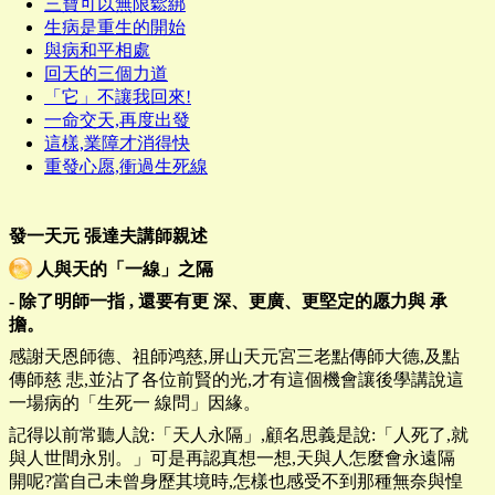
三寶可以無限鬆綁
生病是重生的開始
與病和平相處
回天的三個力道
「它」不讓我回來!
一命交天,再度出發
這樣,業障才消得快
重發心愿,衝過生死線
發一天元
張達夫講師親述
人與天的「一線」之隔
-
除了明師一指
,
還要有更 深、更廣、更堅定的愿力與 承
擔。
感謝天恩師德、祖師鸿慈,屏山天元宮三老點傳師大德,及點
傳師慈 悲,並沾了各位前賢的光,才有這個機會讓後學講說這
一場病的「生死一 線問」因緣。
記得以前常聽人說:「天人永隔」,顧名思義是說:「人死了,就
與人世間永別。」可是再認真想一想,天與人怎麼會永遠隔
開呢?當自己未曾身歷其境時,怎樣也感受不到那種無奈與惶