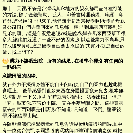
那十二天裡,不管是台灣或其它地方的親友都用盡各種可能
的方法, 除了金錢幫助、渡人、印善書與彌勒經、唸經、印
首外,連求神問卜也來了,他們無非是想幫後學啊!後學的母親
及公司同仁們去問回來的訊息都一樣:「到馬來西亞踩到好
兄弟的頭」,這是什麼意思呢?就是說,後學在馬來西亞幫了很
多人,讓他們躲過了一些不好的因緣,所以這些業力不高興,只
好找後學算帳,這是後學自己要去承擔的,其實,不就是自己的
業力找上門了?
業力不讓我出院
:
所有的結果
,
在後學心裡沒 有任何的
一點怨言
意識田裡的因緣。
就在外力干擾得身體不能自主的時候,自己的業力也趁此機
會嘎上。 後學感覺到很多東西在身體裡面竄來竄去,根本無
法控制,醒一下又睡著,醒時就告訴醫生:「我要出院!」但是,
「它」壓著你,不讓你出院,一直在半夢半醒之間。這些竄來
竄去的東西到底是什麼呢?不知道! 只知道「它們」壓著後
學,不讓後學出院。
在陳點傳師把後學病危的訊息告訴幾位點傳師的同時,其中
有一位從台灣到泰國辦道的馮點傳師聽到這個消息後,就把