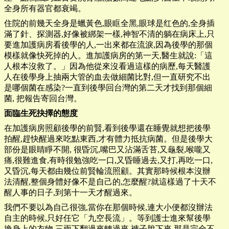
全身所有器官都衰竭。
住院的前幾天全身是蠟黃色,眼眶全黑,眼球是红色的,全身插
滿了針、探測器,好像被綁架一樣,神智不清的躺在病床上,只
要進加護病房看後學的人,一出來都在流淚,因為後學的那個
模樣就像快死掉的人。進加護病房的第一天,醫生就說:「這
人根本沒救了。」因為他從來沒看過這樣的病歷,每天醫護
人在後學身上抽兩大管的血去做細菌比對,但一直研究不出
是哪個菌在感染?一直到後學回台灣的第二天才找到那個細
菌, 把報告寄回台灣。
面臨生死抉擇的態度
在加護病房照顧後學的前賢,看到後學還在睡覺就想把後學
拍醒,趕快醒過來吃點東西,才有體力抵抗病菌。但是後學大
部份是眼睛睜不開, 很昏沉,嘴巴又沾滿舌苔,又龜裂,喉嚨又
痛,很難進食,有時很勉強吃一口,又昏睡過去,又打,再吃一口,
又昏沉,每天都由幾位前賢輪流照顧。其實那時候根本沒辦
法清醒,整個身體好像不是自己的,怎麼醒?就這樣過了十天不
醒人事的日子,到第十一天才醒過來。
我們不要以為自己很強,當你在那個時候,連大小便都沒辦法
自主的時候,只好任它「九空長流」。等到護士進來幫後學
換身上的衣物,三兩下翻過來轉過來,褲子脫下來,那是完全不