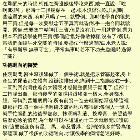
在剛醒來的時候,柯姐在旁邊餵後學吃東西,她一直說:「吃
啊!吃啊!」那時十二指腸黏在一起,根本沒辦法吃,只能喝一
些流質的東西, 有時只喝了一口就昏倒。那時後學真的很想
用三寶,但是每一次要默念五字真言就昏倒,手一抱合同就鬆
開、昏倒;想要集中精神用三寶,但是沒有用,一用就昏倒,業力
根本不讓後學使用三寶!那個記憶,好像散掉樣,沒有了?所以,
當我們面臨生死交關的時候,要憑仗什麼過關?白水老人說:
「有事辦事,無事守玄」,平常無事時若不下功夫,臨難時過得
了關?
功德迴向的轉變
住院期間,醫生幫後學做了一個手術,就是把尿管塞起來,身上
產生的尿液都在體內,沒辦法排出來,痛到十二指腸絞在一起,
一直到回台灣住進台大醫院才感覺整個腸子鬆開了,但卻十
二指腸出血。那時後學的腳腫得跟豬腳一樣大,全身都水
腫。等轉到普通病房時,所有前賢一進去就開始幫後學這裡
抓那裡按,每一個手指輕碰皮膚的地方都很痛;每個人一進去
就手忙腳亂的給後學熱敷、抹潤膚乳液、按摩膏。依照後學
這麼危險的情況,為什麼可以在短短的十二天就離開加護病
房?這要感謝所有星、 馬、泰及香港、台灣的很多前賢為後
學磕頭,做了很多的功德迴向,才讓後學的病情急速好轉。