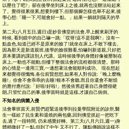
以壓住了吧?」卻在後學坐到床上之後,就再也沒辦法站起來
了。覺得很累很累,想要到樓下,但那個腳怎樣也舉不起來,後
學心想:「睡一下,可能會好一點。」結果一躺就到隔天的早
上。
第二天(八月五日,週日)是妙音佛堂的法會,早上醒來刷牙的
時候, 看到鏡中的自己嚇一跳:「哎呀!這不是我啊?」沒有一
點血色,知道已經不是原來的臉了!就坐在床上,不敢下樓去。
因為那天是新道親班,後學的臉很難看,怕嚇到新道親,只好把
原本要講的課請別人代講。這時候後學的身體好像被壓制在
床上,一動也不能動,但樓下整個法會的流程都很清楚。那時
的心情是一邊用三寶,一邊想著法會能順利成功。 現在想起
來都覺得很懺悔,各位前賢想想,如果有人對你說:「晚上麼晚
睡!」你會不會乖乖的去睡?根本不會聽,而且你還會不耐煩
的應付應付說:「好啦!好啦!」然後依舊趕著自己身體很硬
朗,只管忙自己的事,後學當時就是這樣,才讓自己病倒。
不知名的病菌入侵
法會畢班當天,前賢們趕緊送後學到拉曼學院附近的診所,醫
生一樣給了抗生素和退燒的兩包藥,回到佛堂抓起一把吃下
去,過了一段時間, 仍未感覺好轉。第三天(八月六日,週一)身
體稍微好了一點,但到了中午 又不行了。陳點傳師說這樣不