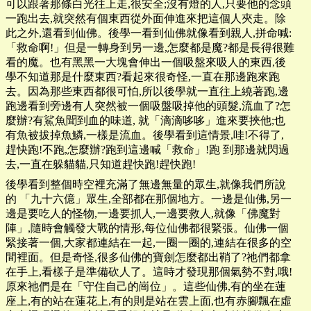
可以跟著那條白光往上走,很安全;沒有燈的人,只要他的念頭
一跑出去,就突然有個東西從外面伸進來把這個人夾走。除
此之外,還看到仙佛。後學一看到仙佛就像看到親人,拼命喊:
「救命啊!」但是一轉身到另一邊,怎麼都是魔?都是長得很難
看的魔。也有黑黑一大塊會伸出一個吸盤來吸人的東西,後
學不知道那是什麼東西?看起來很奇怪,一直在那邊跑來跑
去。因為那些東西都很可怕,所以後學就一直往上繞著跑,邊
跑邊看到旁邊有人突然被一個吸盤吸掉他的頭髮,流血了?怎
麼辦?有鯊魚聞到血的味道, 就「滴滴哆哆」進來要挾他;也
有魚被拔掉魚鱗,一樣是流血。後學看到這情景,哇!不得了,
趕快跑!不跑,怎麼辦?跑到這邊喊「救命」!跑 到那邊就閃過
去,一直在躲貓貓,只知道趕快跑!趕快跑!
後學看到整個時空裡充滿了無邊無量的眾生,就像我們所說
的 「九十六億」眾生,全部都在那個地方。一邊是仙佛,另一
邊是要吃人的怪物,一邊要抓人,一邊要救人,就像「佛魔對
陣」,隨時會觸發大戰的情形,每位仙佛都很緊張。仙佛一個
緊接著一個,大家都連結在一起,一圈一圈的,連結在很多的空
間裡面。但是奇怪,很多仙佛的寶劍怎麼都出鞘了?祂們都拿
在手上,看樣子是準備砍人了。這時才發現那個氣勢不對,哦!
原來祂們是在「守住自己的崗位」。這些仙佛,有的坐在蓮
座上,有的站在蓮花上,有的則是站在雲上面,也有赤腳飄在虛