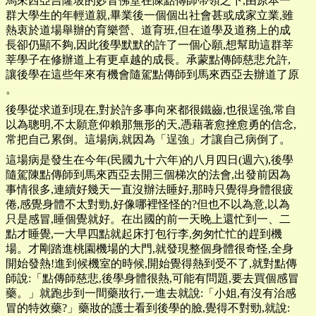
馬來西亞吉隆坡的妙音佛堂在陳點傳師帶領之下,由原本一
群大學生的年輕道親,畢業後一個個出社會甚或成家立業,雖
熱衷於道場舉辦的育樂營、道育班,但在道學及道務上的成
長卻仍顯不夠,因此後學默默的許了一個心願,想幫助這群莘
莘學子在修辦道上有更卓越的成長。承蒙點傳師慈悲允許,
讓後學在這些年來有機會隨駕點傳師到馬來西亞去辦道了原
。
後學從求道到現在,對於許多事向來都很鐵齒,也很逞強,常自
以為聰明,不太願意仰賴那無形的天,憑藉著愈挫愈勇的信念,
常把自己累倒。這場病,就因為「逞強」才讓自己病倒了。
這場病是發生在今年(民國九十六年)的八月四日(週六),後學
隨駕陳點傳師到馬來西亞去開三個梯次的法會,出發前因為
事情很多,連續好幾天一直沒辦法睡好,那時只覺得身體很疲
倦,感覺身體不太對勁,好像哪裡怪怪的?但也不以為意,以為
只是感冒,睡個覺就好。在出國的前一天晚上還忙到一、二
點才睡覺,一大早四點就起床打包行李,匆匆忙忙的趕到機
場。才剛踏進桃園機場的大門,就發現整個身體很奇怪,全身
開始發熱!進到候機室的時候,開始覺得熱到受不了,就對點傳
師說:「點傳師慈悲,後學身體很熱,可能有問題,要去買個感冒
藥。」就跑步到一間藥妝行,一進去就說:「小姐,有沒有治感
冒的特效藥?」藥妝的護士看到後學的臉,覺得不對勁,就說: