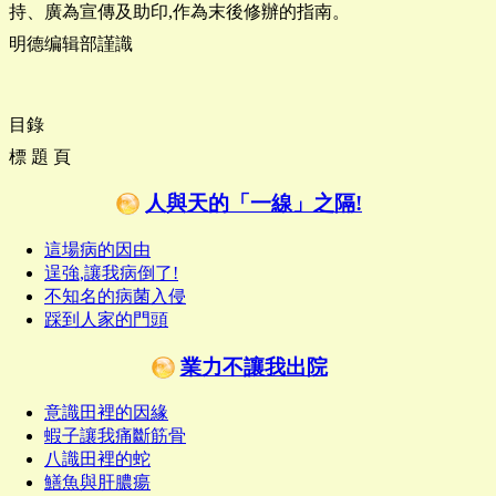
持、廣為宣傳及助印,作為末後修辦的指南。
明德编辑部謹識
目錄
標 題 頁
人與天的「一線」之隔!
這場病的因由
逞強,讓我病倒了!
不知名的病菌入侵
踩到人家的門頭
業力不讓我出院
意識田裡的因緣
蝦子讓我痛斷筋骨
八識田裡的蛇
鱔魚與肝膿瘍