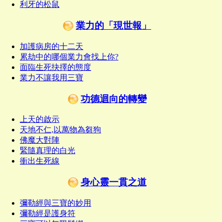
利牙的松鼠
業力的「現世報」
加護病房的十二天
累劫中的哪個業力會找上你?
面臨生死抉擇的態度
業力不讓我用三寶
功德迴向的轉變
上天的啟示
天地不仁,以萬物為芻狗
佛魔大對陣
緊隨真理的白光
衝出生死線
身心靈一貫之道
彌勒經與三寶的妙用
彌勒經是護身符