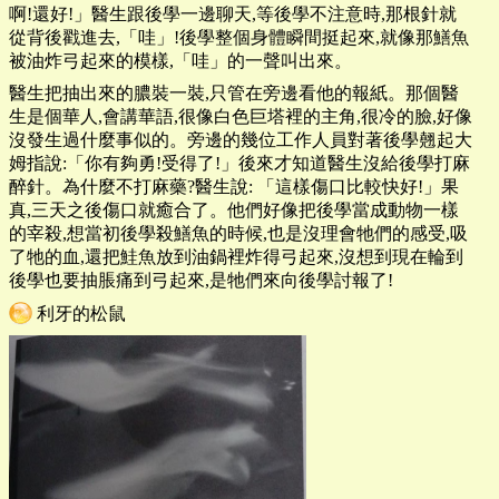
啊!還好!」醫生跟後學一邊聊天,等後學不注意時,那根針就
從背後戳進去,「哇」!後學整個身體瞬間挺起來,就像那鱔魚
被油炸弓起來的模樣,「哇」的一聲叫出來。
醫生把抽出來的膿裝一裝,只管在旁邊看他的報紙。那個醫
生是個華人,會講華語,很像白色巨塔裡的主角,很冷的臉,好像
沒發生過什麼事似的。旁邊的幾位工作人員對著後學翹起大
姆指說:「你有夠勇!受得了!」後來才知道醫生沒給後學打麻
醉針。為什麼不打麻藥?醫生說: 「這樣傷口比較快好!」果
真,三天之後傷口就癒合了。他們好像把後學當成動物一樣
的宰殺,想當初後學殺鱔魚的時候,也是沒理會牠們的感受,吸
了牠的血,還把鮭魚放到油鍋裡炸得弓起來,沒想到現在輪到
後學也要抽脹痛到弓起來,是牠們來向後學討報了!
利牙的松鼠