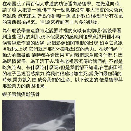
在泰國渡了兩百個人求道的功德迴向給後學。在做迴向時,
請了壇,大把香一插,佛堂內一點風都沒有,那大把香的火燄竟
然亂竄,跑來跑去!馮點傳師嚇一跳,拿起數位相機把所有在鼠
的東西都拍起來。哇!原來裡面有非常多的動物。
為什麼後學會這麼肯定說照片裡的火燄有動物呢?當後學看
到這些照片的剎那,便不假思索的感應到後學意識田裡小時
候曾經造作過的因緣, 那個影像如閃電似的出現,如今它竟跟
著我!找上我!它們就是那些不讓我出院的業力。在我們起心
動念的隱微處,隨時都在造因果,可能我們認為那沒什麼,只因
為民情習俗、為了活下去,還有老祖宗流傳給我們的, 不都是
吃魚吃肉、有什麼吃什麼嗎?但是我們卻不知道,在意識田裡
的種子已經召感業力,讓我們很難出離生死;當我們最虚弱的
時候,業力就入侵,威脅我們的生命。以下敘述的,便是後學與
那些業力的前因後果。
蝦子讓我痛斷筋骨