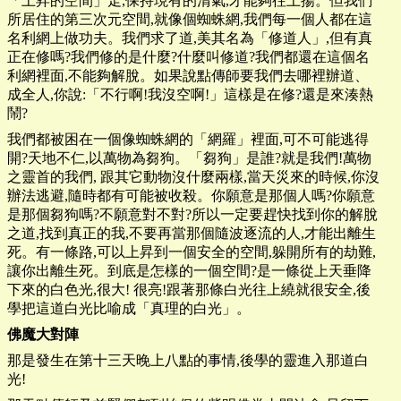
「上昇的空間」走,保持現有的清氣,才能夠往上揚。但我們
所居住的第三次元空間,就像個蜘蛛網,我們每一個人都在這
名利網上做功夫。我們求了道,美其名為「修道人」,但有真
正在修嗎?我們修的是什麼?什麼叫修道?我們都還在這個名
利網裡面,不能夠解脫。如果說點傳師要我們去哪裡辦道、
成全人,你說:「不行啊!我沒空啊!」這樣是在修?還是來湊熱
鬧?
我們都被困在一個像蜘蛛網的「網羅」裡面,可不可能逃得
開?天地不仁,以萬物為芻狗。「芻狗」是誰?就是我們!萬物
之靈首的我們, 跟其它動物沒什麼兩樣,當天災來的時候,你沒
辦法逃避,隨時都有可能被收殺。你願意是那個人嗎?你願意
是那個芻狗嗎?不願意對不對?所以一定要趕快找到你的解脫
之道,找到真正的我,不要再當那個隨波逐流的人,才能出離生
死。有一條路,可以上昇到一個安全的空間,躲開所有的劫難,
讓你出離生死。到底是怎樣的一個空間?是一條從上天垂降
下來的白色光,很大! 很亮!跟著那條白光往上繞就很安全,後
學把這道白光比喻成「真理的白光」。
佛魔大對陣
那是發生在第十三天晚上八點的事情,後學的靈進入那道白
光!