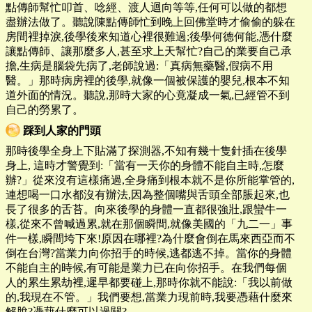
點傳師幫忙叩首、唸經、渡人迴向等等,任何可以做的都想
盡辦法做了。聽說陳點傳師忙到晚上回佛堂時才偷偷的躲在
房間裡掉淚,後學後來知道心裡很難過;後學何德何能,憑什麼
讓點傳師、讓那麼多人,甚至求上天幫忙?自己的業要自己承
擔,生病是腦袋先病了,老師說過:「真病無藥醫,假病不用
醫。」那時病房裡的後學,就像一個被保護的嬰兒,根本不知
道外面的情況。聽說,那時大家的心竟凝成一氣,已經管不到
自己的勞累了。
踩到人家的門頭
那時後學全身上下貼滿了探測器,不知有幾十隻針插在後學
身上, 這時才警覺到:「當有一天你的身體不能自主時,怎麼
辦?」從來沒有這樣痛過,全身痛到根本就不是你所能掌管的,
連想喝一口水都沒有辦法,因為整個嘴與舌頭全部脹起來,也
長了很多的舌苔。向來後學的身體一直都很強壯,跟蠻牛一
樣,從來不曾喊過累,就在那個瞬間,就像美國的「九二一」事
件一樣,瞬間垮下來!原因在哪裡?為什麼會倒在馬來西亞而不
倒在台灣?當業力向你招手的時候,逃都逃不掉。當你的身體
不能自主的時候,有可能是業力已在向你招手。在我們每個
人的累生累劫裡,遲早都要碰上,那時你就不能說:「我以前做
的,我現在不管。」我們要想,當業力現前時,我要憑藉什麼來
解脫?憑藉什麼可以過關?