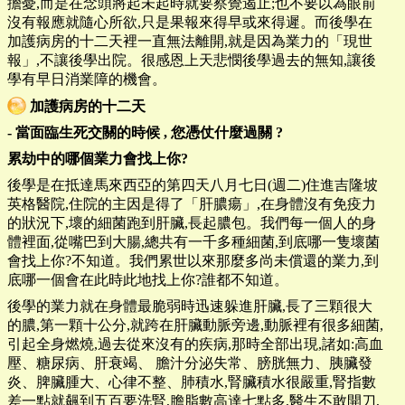
擔憂,而是在念頭將起未起時就要察覺遏止;也不要以為眼前
沒有報應就隨心所欲,只是果報來得早或來得遲。而後學在
加護病房的十二天裡一直無法離開,就是因為業力的「現世
報」,不讓後學出院。很感恩上天悲憫後學過去的無知,讓後
學有早日消業障的機會。
加護病房的十二天
-
當面臨生死交關的時候
,
您憑仗什麼過關
?
累劫中的哪個業力會找上你?
後學是在抵達馬來西亞的第四天八月七日(週二)住進吉隆坡
英格醫院,住院的主因是得了「肝膿瘍」,在身體沒有免疫力
的狀況下,壞的細菌跑到肝臟,長起膿包。我們每一個人的身
體裡面,從嘴巴到大腸,總共有一千多種細菌,到底哪一隻壞菌
會找上你?不知道。我們累世以來那麼多尚未償還的業力,到
底哪一個會在此時此地找上你?誰都不知道。
後學的業力就在身體最脆弱時迅速躲進肝臟,長了三顆很大
的膿,第一顆十公分,就跨在肝臟動脈旁邊,動脈裡有很多細菌,
引起全身燃燒,過去從來沒有的疾病,那時全部出現,諸如:高血
壓、糖尿病、肝衰竭、 膽汁分泌失常、膀胱無力、胰臟發
炎、脾臟腫大、心律不整、肺積水,腎臟積水很嚴重,腎指數
差一點就飆到五百要洗腎,膽脂數高達七點多,醫生不敢開刀,