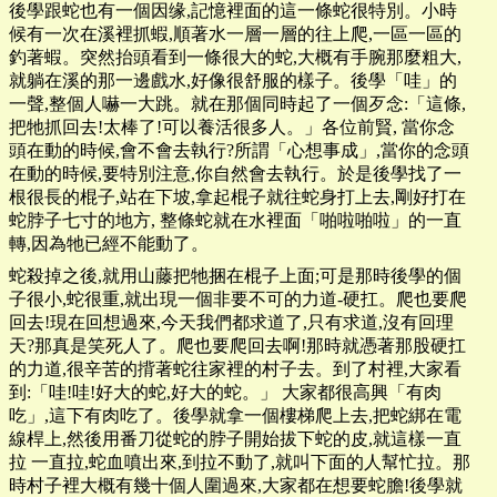
後學跟蛇也有一個因缘,記憶裡面的這一條蛇很特別。小時
候有一次在溪裡抓蝦,順著水一層一層的往上爬,一區一區的
釣著蝦。突然抬頭看到一條很大的蛇,大概有手腕那麼粗大,
就躺在溪的那一邊戲水,好像很舒服的樣子。後學「哇」的
一聲,整個人嚇一大跳。就在那個同時起了一個歹念:「這條,
把牠抓回去!太棒了!可以養活很多人。」各位前賢, 當你念
頭在動的時候,會不會去執行?所謂「心想事成」,當你的念頭
在動的時候,要特別注意,你自然會去執行。於是後學找了一
根很長的棍子,站在下坡,拿起棍子就往蛇身打上去,剛好打在
蛇脖子七寸的地方, 整條蛇就在水裡面「啪啦啪啦」的一直
轉,因為牠已經不能動了。
蛇殺掉之後,就用山藤把牠捆在棍子上面;可是那時後學的個
子很小,蛇很重,就出現一個非要不可的力道-硬扛。爬也要爬
回去!現在回想過來,今天我們都求道了,只有求道,沒有回理
天?那真是笑死人了。爬也要爬回去啊!那時就憑著那股硬扛
的力道,很辛苦的揹著蛇往家裡的村子去。到了村裡,大家看
到:「哇!哇!好大的蛇,好大的蛇。」 大家都很高興「有肉
吃」,這下有肉吃了。後學就拿一個樓梯爬上去,把蛇綁在電
線桿上,然後用番刀從蛇的脖子開始拔下蛇的皮,就這樣一直
拉 一直拉,蛇血噴出來,到拉不動了,就叫下面的人幫忙拉。那
時村子裡大概有幾十個人圍過來,大家都在想要蛇膽!後學就