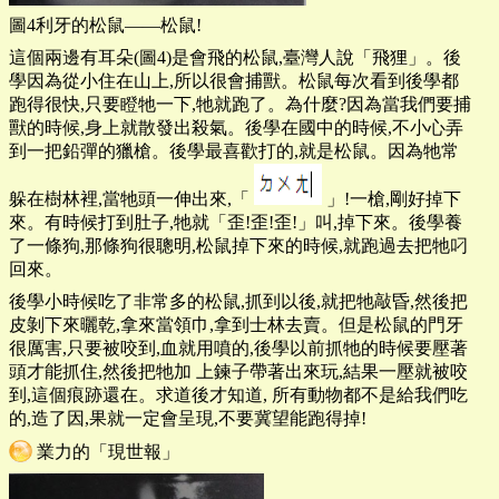
圖4利牙的松鼠——松鼠!
這個兩邊有耳朵(圖4)是會飛的松鼠,臺灣人說「飛狸」。後
學因為從小住在山上,所以很會捕獸。松鼠每次看到後學都
跑得很快,只要瞪牠一下,牠就跑了。為什麼?因為當我們要捕
獸的時候,身上就散發出殺氣。後學在國中的時候,不小心弄
到一把鉛彈的獵槍。後學最喜歡打的,就是松鼠。因為牠常
躲在樹林裡,當牠頭一伸出來,「
」!一槍,剛好掉下
來。有時候打到肚子,牠就「歪!歪!歪!」叫,掉下來。後學養
了一條狗,那條狗很聰明,松鼠掉下來的時候,就跑過去把牠叼
回來。
後學小時候吃了非常多的松鼠,抓到以後,就把牠敲昏,然後把
皮剝下來曬乾,拿來當領巾,拿到士林去賣。但是松鼠的門牙
很厲害,只要被咬到,血就用噴的,後學以前抓牠的時候要壓著
頭才能抓住,然後把牠加 上鍊子帶著出來玩,結果一壓就被咬
到,這個痕跡還在。求道後才知道, 所有動物都不是給我們吃
的,造了因,果就一定會呈現,不要冀望能跑得掉!
業力的「現世報」