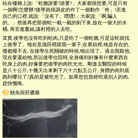
站在樓梯上說:「蛇膽誰要?誰要?」大家都很想要,可是只有
一個啊!怎麼辦?後學就很調皮的作了一個動作「咚」!丟進
自己的口裡,就說:「沒有了。嘿嘿!」大家說:「啊,騙人
的。」然後再把那個蛇一截一截的剝下來,放在一個大的水
桶, 再丟進薑絲,讓村裡的人去吃。
其實,後學也沒有吃到蛇肉,只是吃了一個蛇膽,可是這蛇就找
上後學了。牠在意識田裡跟我一輩子,在累劫裡,牠是存在的,
撥都撥不去, 在後學生死關鍵的時候,牠出現了。過去我殺他,
現在要還給牠,所以後學住院時,全身痛到好像有什麼東西在
吃身上的肉,好像要把後學的肉吃光光。剛進去醫院的時候
是八十公斤,十幾天出來剩下六十六點五公斤, 身體的肉到底
跑到哪兒了?真的是被吃光了。如果您也曾經吃過別人的肉,
趕快懺悔。
鱔魚與肝膿瘍