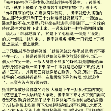
「先生!先生!你不是找我,你應該趕快去看醫生。」後學說:
「馬上就要上飛機了,怎麼看醫生?哪裡有醫生?」護士說:
「你剛進來的時候,左邊就有個醫院。」後學就趕快用跑的
過去,那時大概只剩下三十分鐘飛機就要起飛了。一跑過去,
醫生剛好不在,怎麼辦?只好坐在那邊等,等到剩下二十分鐘的
時候,醫生才從樓 下走上來。一過來就翻一翻後學的眼睛和
舌頭,說:「啊,你感冒了。 於是下了兩種藥,一個是「退燒」
的,另一個是「抗生素」。後學就邊跑 邊吃,一口氣趕上了機
艙,是最後一個上飛機。
上了飛機,後學對點傳師說:「點傳師慈悲,後學感冒,我們不要
坐在一起。」於是後學與點傳師及幾位前賢分開坐,自己一
個人坐在另一邊。一般人身體不舒服的時候,就是想睡覺;而
後學身體不舒服一坐下來,第一件事就是把心靜下來,然後用
起「三寶」。其實用三寶就像是在睡覺、休息,所以一路上
後學的心都保持得很靜。在飛機快下降的時候, 燒就退掉
了。三寶有沒有效?很有效。
抵達吉隆坡妙音佛堂的時候,大概是下午三點多,佛堂的前賢
很慈悲煮了一大鍋麵請大家吃。後學坐下來才扒了幾口麵就
發覺不對勁,身體又熱了起來,好像開始不能控制自己的身體
了?趕快到樓上吃藥,再下來端起那碗麵,想再吃兩口,怎麼又
來了?放下碗,又跑上去,再抓起藥丟 進口裡,心想:「這樣總可