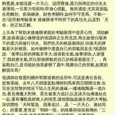
夠寬廣,未能流露一片天心、認理實修,愿力與禅定的功夫太
過薄弱,一旦業力現前時,即身心慌亂、無所適從;尤其當面臨
生死離別、疾病纏身、財色考關時,如何牢守意馬、不動一
念?這些都考驗著末 後修辦者平時所下的真功夫,以及對「天
命」的正知正解。
上天為了幫助末後修辦者能於考驗困境中提昇心性、消劫解
業,故藉著誠心修辦道的張講師之生死見證,再次啟發白陽弟
子的愿力與修行功夫。我們先天的根器都很好,但後天的脾
氣卻大於根器。如何修辦中渡盡自己的習氣與妄念?張講師
說:「後學以前的脾氣非常大,很喜歡生氣,做事很快;人家慢
了,我就會生氣,所以那個脾氣把自己的根器都蓋住了。」再
返觀自己,是否能於熱衷參辦了愿中,戰勝自己的習氣,如實的
解脱生死?
張講師在發愿到國外幫辦道務的這些年,可說是勇往直前、
從無畏縮。去年八月因隨駕點傳師到馬來西亞開辦法會,在
完全沒預警的情況下陷入生死的邊緣,一縷魂魄飄過一道白
光,看見佛魔大對陣、眾生被業力追討,以及諸天仙佛連結在
一起,還有彌勒真經救人的情景,讓他面臨超越生死的大考驗,
深切體悟「天時緊急、因果追討」,及「一片天心、連結同
心」的重要,更肯定「明師一指」的殊勝與祖祖相傳的「三