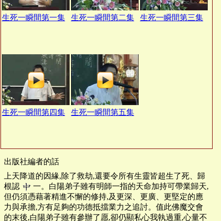
生死一瞬間第一集
生死一瞬間第二集
生死一瞬間第三集
生死一瞬間第四集
生死一瞬間第五集
出版社編者的話
上天降道的因緣,除了救劫,還要令所有生靈皆超生了死、歸
根認
一。白陽弟子雖有明師一指的天命加持可帶業歸天,
但仍須憑藉著精進不懈的修持,及更深、更廣、更堅定的應
力與承擔,方有足夠的功德抵擋業力之追討。值此佛魔交會
的末後,白陽弟子雖有參辦了愿,卻仍顯私心我執過重,心量不