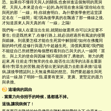
恐。如果你不懂得天與人的關係,也會掉進這個無明的黑洞
裡。天與人,本來是合在一起的,為何現在會永隔?當你站在生
與死的那「一線」時,你就會明白。為什麼後學會把這堂課
定名在「一線間」呢?因為後學真的在飄過了那一條線之後,
才知道原來人與天真的有「一線」之隔!
我們每一個人在還沒出生前,就開始做選擇,你可以決定要不
要生; 但是既然來了,在修行路上,就必須經過所有風波的侵襲
與鍛鍊。到底要怎樣才能在生死當中解脱呢?如何在佛魔同
顯的時代裡,從修行與愿力中超越生死、清償夙業呢?我們能
不能從自己所經歷的每個歷程看到自己與天的人一線間「眾
生、與上天的使命與因緣?能不能跌倒了,勇敢的、努力的爬
起來,再 往前走?對無常的生命,能否生出清淨的法喜去重新
看待?對眾生的苦難,能否發出更深的愿力去歡喜承擔?這場
病,讓後學體認到上天無遠弗屆的慈悲。我們要超越生與死
的這一線,除了明師一指,還要有更深、更廣、更堅定的愿力
與承擔。
這場病的因由
-
當業力向你招手的時候
,
逃都逃不掉。
逞強
,
讓我病倒了
!