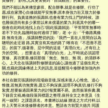
寶修持」 妙用,尤其更警覺到「自我觀照」的重要性。
我們不能以為來佛堂參班、配合辦事,就是在修辦、行功了
愿,或在家潛心自修就能平安無事;原本身強力壯又致力於修
辦行列、負責道務的張講師,也會有業力找上門的時候。誰
也難保證尚有多少累世以來未償還的業力,到底其中的哪一
個會在此時此地找上自己?因此張講師說:「平常間常無事時
若不下功夫,臨難時如何過得了關?」老
云:「千條路萬條
路 無有生路」,張講師懇切的說:「我們一直在人世間自以為
聰明的走迂迴 路,其實沒有其他的路了!唯有在『不思善不思
惡』的當下,循著善、惡中間的這道『真理白光』,才有往上
升的空間。」想要走在「真理的白光」上,平時就必須認理
實修、真功實善,修回那個「無念、無住、無 我」的清靜本
心。上天念在張講師對修辦道的誠心,讓他過了這個生死大
關,也藉此因緣傳述上天的訊息,並提醒現今修辦者加強內外
功的修持。
本社在聽完張講師的現場錄音後,深感末後人心惟危、道心
惟微,若無真功無實善,愿立不夠深廣,認理不夠真切,修行不夠
紮實,想要躲過因果業力的討報實屬不易。故而振筆疾書,騰
下錄音文稿,略做段落與標題之整理,保持全文之本意及《生
死一線間》之課題原名。本書將以結緣 贈送之方式付梓,以
符上天警示末後修辦者的本意。懇請各方前賢大德共 同護