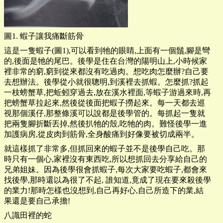
圖1. 蝦子讓我痛斷筋骨
這是一隻蝦子(圖1),可以看到牠的眼睛,上面有一個鬚,腳是彎
的,後面是牠的尾巴。後學是住在台灣的陽明山上,小時候家
裡非常的窮,窮到從來都沒有吃過肉。想吃肉怎麼辦?自己要
去想辦法。後學從小就很聰明,到溪裡去抓蝦。怎麼抓?抓起
一枝螃蟹草,把蚯蚓穿過去,放在溪水裡面,等蝦子游過來時,再
把螃蟹草拉起來,然後從後面把蝦子撈起來。每一天都去巡
視那個溪仔,那整條溪可以說都是後學管的。每抓起一隻就
把兩隻腳折斷丟掉,然後扒牠的殼,吃牠的肉。難怪後學一進
加護病房,從皮肉到筋骨,全身酸痛到好像要被切成兩半。
就這樣抓了非常多,但抓回來的蝦子並不是後學自己吃。那
時只有一個心,家裡沒有東西吃,所以想抓回去分享給自己的
兄弟姐妹。因為後學很會抓蝦子,每次大家要吃蝦子,都會來
找後學,那時還以為很了不起, 誰知道,竟成了現在要來殺後學
的業力!那時怎樣也沒想到,自己再好心,自己所造下的業,結
果還是要自己承擔!
八識田裡的蛇