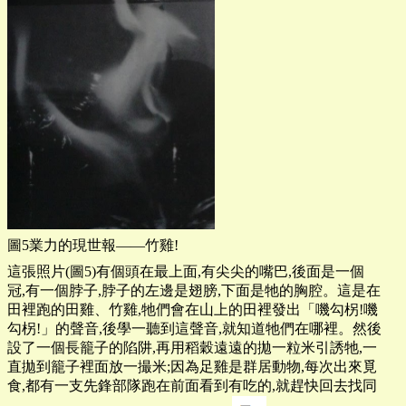
圖5業力的現世報——竹雞!
這張照片(圖5)有個頭在最上面,有尖尖的嘴巴,後面是一個
冠,有一個脖子,脖子的左邊是翅膀,下面是牠的胸腔。這是在
田裡跑的田雞、竹雞,牠們會在山上的田裡發出「嘰勾柺!嘰
勾柺!」的聲音,後學一聽到這聲音,就知道牠們在哪裡。然後
設了一個長籠子的陷阱,再用稻穀遠遠的拋一粒米引誘牠,一
直拋到籠子裡面放一撮米;因為足雞是群居動物,每次出來覓
食,都有一支先鋒部隊跑在前面看到有吃的,就趕快回去找同