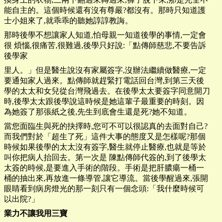
能自主的。這個時候還有沒有尊嚴?都沒有。那時只知道護
士小姐來了,就乖乖的聽她諄諄教誨。
那時後學不想讓家人知道,怕母親一知道後學的事情,一定會
很 煩惱,很痛苦,很難過,後學只好說:「點傳師慈悲,不要告訴
後學家
里人。」但是醫生說沒有家屬簽字,沒辦法繼續做醫療,一定
要通知家人過來。點傳師就趕緊打電話回台灣,到第三天後
學的太太和女兒從台灣飛過去。在後學太太要簽字同意開刀
時,後學太太跟後學說這時候是她這輩子最重要的時刻。因
為她簽了那張紙之後,先生到底會生還是死?她不知道。
當您面臨生與死的抉擇時,您可不可以很認真的去面對自己?
而我們對於「超生了死」這件大事的態度又是怎樣呢?那個
時候如果後學的太太沒有簽字,醫生就停止醫療,也就是等於
叫你把病人抬回去。第一次是 陳點傳師代簽的,到了後學太
太簽的時候,是要進入手術的階段。手術是把肝膿瘍一桶一
桶的抽出來,再放進一條導管,讓它導流。當後學醒過來,張開
眼睛看到病房燈光的那一刻只有一個念頭:「我什麼時候可
以出院?」
業力不讓我用三寶