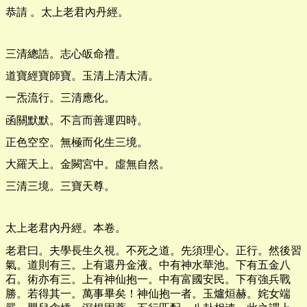
恭請 。太上老君內丹經。
三清總誥。志心皈命禮。
道寶經寶師寶。玉清上清太清。
一炁流行。三清應化。
函關默默。不言而善運四時。
正色空空。無極而化生三境。
大羅天上。金闕宮中。虛無自然。
三清三境。三寶天尊。
太上老君內丹經。本卷。
老君曰。夫學長生久視。不死之道。先須理心。正行。然後習
氣。道則有三。上有還丹金液。中有神水華池。下有五金八
石。術亦有三。上有神仙抱一。中有富國安民。下有強兵戰
勝。若得其一。萬事畢矣！神仙抱一者。玉爐烜赫。姹女端