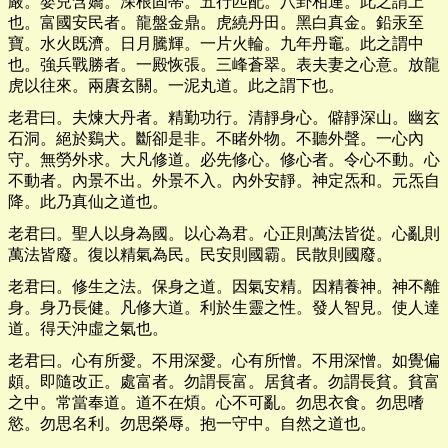
嚴。嬰兒含嬌。深根固蒂。五行匹配。八卦相連。此之謂上
也。富國安民者。龍盤金鼎。虎繞丹田。黑白真金。鉛汞至
寶。水火既濟。日月騰輝。一片火輪。九年丹竈。此之謂中
也。強兵戰勝者。一殿恢張。三峰蒼翠。表夫妻之心意。放龍
虎以往來。兩賡玄關。一泥丸道。此之謂下也。
老君曰。夫煉大丹者。精勤功行。清靜身心。僻靜深山。幽玄
石洞。絕於鷄犬。斷卻是非。不睹外物。不聽外聲。一心內
守。無勞外求。大凡修道。必先修心。修心者。令心不動。心
不動者。內景不出。外景不入。內外安靜。神定炁和。元炁自
降。此乃真仙之道也。
老君曰。聖人以身為國。以心為君。心正則萬法皆從。心亂則
萬法皆廢。復以精氣為民。民安則國霸。民散則國廢。
老君曰。修生之法。保身之道。因氣安精。因精養神。神不離
身。身乃長健。凡修大道。利於生靈之性。發人智見。使人達
道。得天沖虛之氣也。
老君曰。心有所愛。不用深愛。心有所憎。不用深憎。如覺偏
頗。即隨改正。處富者。勿謂長富。居貧者。勿謂長貧。貧富
之中。常當奉道。道不在煩。心不可亂。勿思衣食。勿思嗜
慾。勿思名利。勿思榮辱。抱一守中。自然之道也。