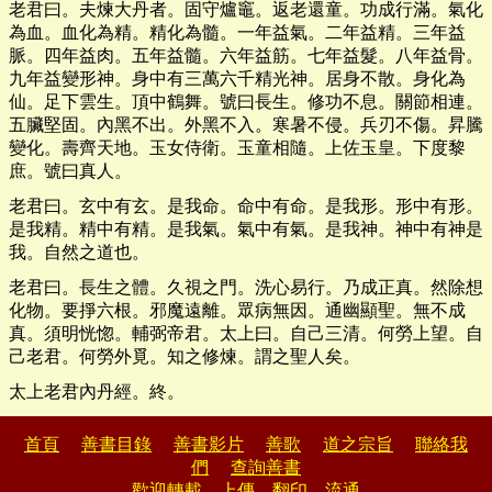
老君曰。夫煉大丹者。固守爐竈。返老還童。功成行滿。氣化
為血。血化為精。精化為髓。一年益氣。二年益精。三年益
脈。四年益肉。五年益髓。六年益筋。七年益髮。八年益骨。
九年益變形神。身中有三萬六千精光神。居身不散。身化為
仙。足下雲生。頂中鶴舞。號曰長生。修功不息。關節相連。
五臟堅固。內黑不出。外黑不入。寒暑不侵。兵刃不傷。昇騰
變化。壽齊天地。玉女侍衛。玉童相隨。上佐玉皇。下度黎
庶。號曰真人。
老君曰。玄中有玄。是我命。命中有命。是我形。形中有形。
是我精。精中有精。是我氣。氣中有氣。是我神。神中有神是
我。自然之道也。
老君曰。長生之體。久視之門。洗心易行。乃成正真。然除想
化物。要掙六根。邪魔遠離。眾病無因。通幽顯聖。無不成
真。須明恍惚。輔弼帝君。太上曰。自己三清。何勞上望。自
己老君。何勞外覓。知之修煉。謂之聖人矣。
太上老君內丹經。終。
首頁
善書目錄
善書影片
善歌
道之宗旨
聯絡我
們
查詢善書
歡迎轉載，上傳，翻印，流通