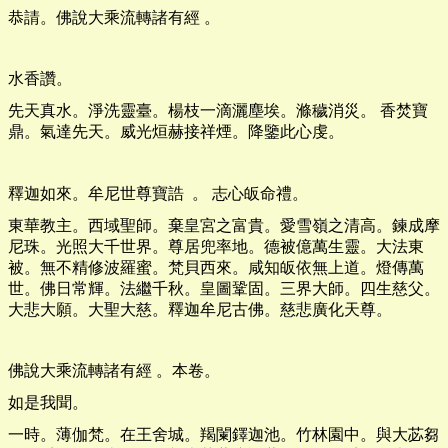
恭請。佛說大乘流轉諸有經 。
水香讚。
先天真水。淨洗靈臺。楊枝一滴灑塵埃。滌穢消災。 香焚寶
鼎。氣達先天。威光烜赫接祥煙。降鑒此心虔。
釋迦如來。牟尼世尊寶誥 。 志心皈命禮。
東華教主。西域聖師。棄皇宮之富貴。愛雪嶺之清高。鍊成摩
尼珠。光照大千世界。尊居兜率地。德被億萬生靈。大法東
被。無不精修波羅蜜。梵貝西來。咸知皈依無上道。燈傳萬
世。佛日常輝。法繼千秋。皇圖鞏固。三界大師。四生慈父。
大悲大願。大聖大慈。釋迦牟尼古佛。慈悲廣化天尊。
佛說大乘流轉諸有經 。本卷。
如是我聞。
一時。薄伽梵。在王舍城。羯闌鐸迦池。竹林園中。與大苾芻