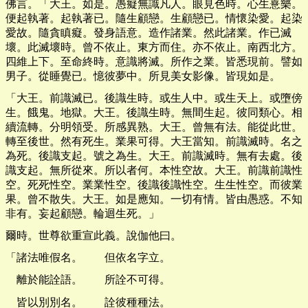
佛言。「大王。如是。愚癡無識凡人。眼見色時。心生憙樂。
便起執著。起執著已。隨生顧戀。生顧戀已。情懷染愛。起染
愛故。隨貪瞋癡。發身語意。造作諸業。然此諸業。作已滅
壞。此滅壞時。曾不依止。東方而住。亦不依止。南西北方。
四維上下。至命終時。意識將滅。所作之業。皆悉現前。譬如
男子。從睡覺已。憶彼夢中。所見美女影像。皆現如是。
「大王。前識滅已。後識生時。或生人中。或生天上。或墮傍
生。餓鬼。地獄。大王。後識生時。無間生起。彼同類心。相
續流轉。分明領受。所感異熟。大王。曾無有法。能從此世。
轉至後世。然有死生。業果可得。大王當知。前識滅時。名之
為死。後識支起。號之為生。大王。前識滅時。無有去處。後
識支起。無所從來。所以者何。本性空故。大王。前識前識性
空。死死性空。業業性空。後識後識性空。生生性空。而彼業
果。曾不散失。大王。如是應知。一切有情。皆由愚惑。不知
非有。妄起顧戀。輪迴生死。」
爾時。世尊欲重宣此義。說伽他曰。
「諸法唯假名。 但依名字立。
離於能詮語。 所詮不可得。
皆以別別名。 詮彼種種法。