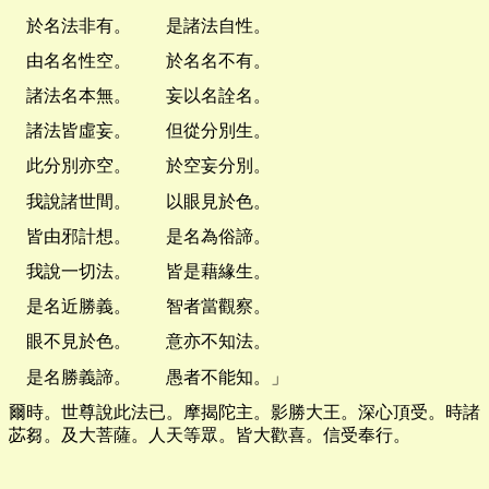
於名法非有。 是諸法自性。
由名名性空。 於名名不有。
諸法名本無。 妄以名詮名。
諸法皆虛妄。 但從分別生。
此分別亦空。 於空妄分別。
我說諸世間。 以眼見於色。
皆由邪計想。 是名為俗諦。
我說一切法。 皆是藉緣生。
是名近勝義。 智者當觀察。
眼不見於色。 意亦不知法。
是名勝義諦。 愚者不能知。」
爾時。世尊說此法已。摩揭陀主。影勝大王。深心頂受。時諸
苾芻。及大菩薩。人天等眾。皆大歡喜。信受奉行。