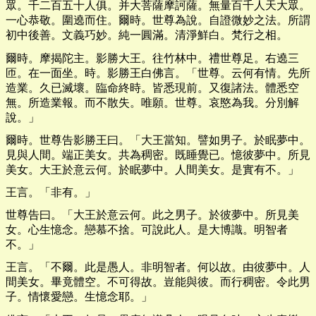
眾。千二百五十人俱。并大菩薩摩訶薩。無量百千人天大眾。
一心恭敬。圍遶而住。爾時。世尊為說。自證微妙之法。所謂
初中後善。文義巧妙。純一圓滿。清淨鮮白。梵行之相。
爾時。摩揭陀主。影勝大王。往竹林中。禮世尊足。右遶三
匝。在一面坐。時。影勝王白佛言。「世尊。云何有情。先所
造業。久已滅壞。臨命終時。皆悉現前。又復諸法。體悉空
無。所造業報。而不散失。唯願。世尊。哀愍為我。分別解
說。」
爾時。世尊告影勝王曰。「大王當知。譬如男子。於眠夢中。
見與人間。端正美女。共為稠密。既睡覺已。憶彼夢中。所見
美女。大王於意云何。於眠夢中。人間美女。是實有不。」
王言。「非有。」
世尊告曰。「大王於意云何。此之男子。於彼夢中。所見美
女。心生憶念。戀慕不捨。可說此人。是大博識。明智者
不。」
王言。「不爾。此是愚人。非明智者。何以故。由彼夢中。人
間美女。畢竟體空。不可得故。豈能與彼。而行稠密。令此男
子。情懷愛戀。生憶念耶。」