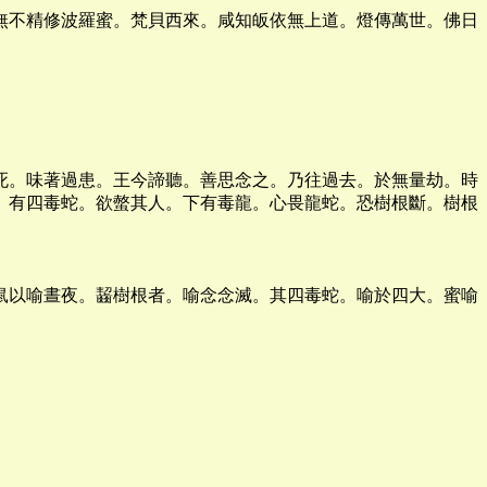
無不精修波羅蜜。梵貝西來。咸知皈依無上道。燈傳萬世。佛日
死。味著過患。王今諦聽。善思念之。乃往過去。於無量劫。時
。有四毒蛇。欲螫其人。下有毒龍。心畏龍蛇。恐樹根斷。樹根
鼠以喻晝夜。齧樹根者。喻念念滅。其四毒蛇。喻於四大。蜜喻