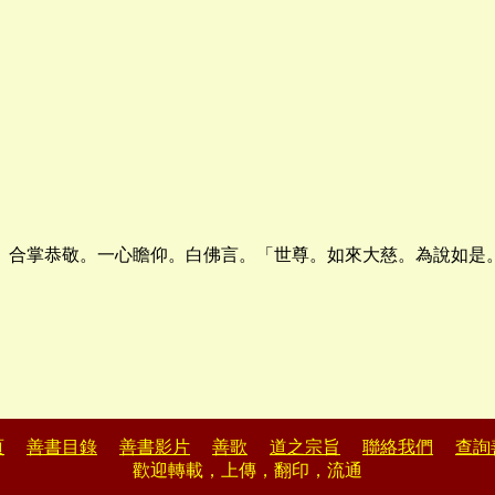
。合掌恭敬。一心瞻仰。白佛言。「世尊。如來大慈。為說如是
頁
善書目錄
善書影片
善歌
道之宗旨
聯絡我們
查詢
歡迎轉載，上傳，翻印，流通