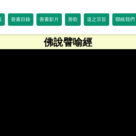
頁
善書目錄
善書影片
善歌
道之宗旨
聯絡我們
佛說譬喻經