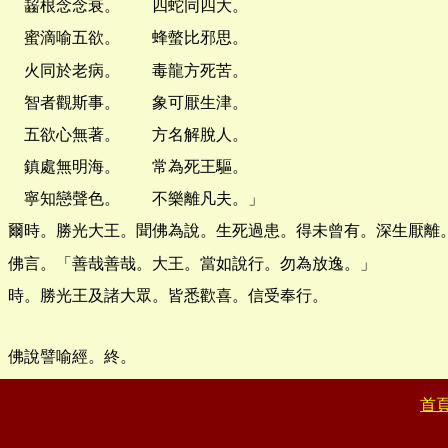
齧根念念衰。 四蛇同四大。
蜜滴喻五欲。 蜂螫比邪思。
火同於老病。 毒龍方死苦。
智者觀斯事。 象可厭生津。
五欲心無著。 方名解脫人。
鎮處無明海。 常為死王驅。
寧知戀聲色。 不樂離凡夫。」
爾時。勝光大王。聞佛為說。生死過患。得未曾有。深生厭離
佛言。「善哉善哉。大王。當如說行。勿為放逸。」
時。勝光王及諸大眾。皆悉歡喜。信受奉行。
佛說譬喻經。終。
首