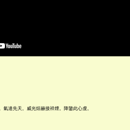
鼎。氣達先天。威光烜赫接祥煙。降鑒此心虔。