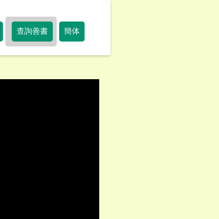
查詢善書
簡体