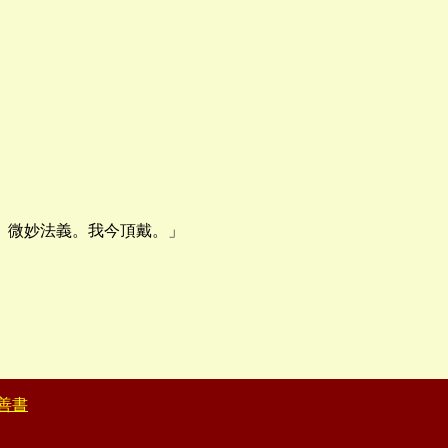
。微妙法義。我今頂戴。」
善書