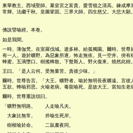
東華教主。西域聖師。棄皇宮之富貴。愛雪嶺之清高。鍊成摩
常輝。法繼千秋。皇圖鞏固。三界大師。四生慈父。大悲大願
佛說譬喻經。本卷。
如是我聞。
一時。薄伽梵。在室羅伐城。逝多林。給孤獨園。爾時。世尊
有一人。遊於曠野。為惡象所逐。怖走無依。見一空井。傍有
蜂蜜。五滴墮口。樹搖蜂散。下螫斯人。野火復來。燒然此樹
王曰。「是人云何。受無量苦。貪彼少味。」
爾時。世尊告言。「大王。曠野者。喻於無明長夜曠遠。言彼
五欲。蜂喻邪思。火喻老病。毒龍喻死。是故大王。當知生老
爾時。世尊重說頌曰。
「曠野無明路。 人走喻凡夫。
大象比無常。 井喻生死岸。
樹根喻於命。 二鼠晝夜同。