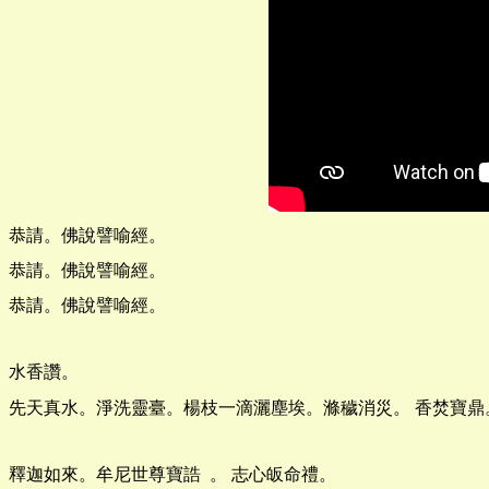
恭請。佛說譬喻經。
恭請。佛說譬喻經。
恭請。佛說譬喻經。
水香讚。
先天真水。淨洗靈臺。楊枝一滴灑塵埃。滌穢消災。 香焚寶
釋迦如來。牟尼世尊寶誥 。 志心皈命禮。