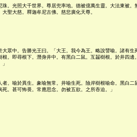
尼珠。光照大千世界。尊居兜率地。德被億萬生靈。大法東被。
。大聖大慈。釋迦牟尼古佛。慈悲廣化天尊。
於大眾中。告勝光王曰。「大王。我今為王。略說譬喻。諸有生
樹根。即尋根下。潛身井中。有黑白二鼠。互齧樹根。於井四邊
。」
人者。喻於異生。象喻無常。井喻生死。險岸樹根喻命。黑白二
病死。甚可怖畏。常應思念。勿被五欲。之所吞迫。」