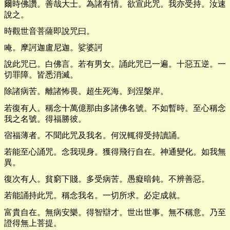
爾時佛讚。善哉大士。為諸有情。欲宣此咒。我亦受持。汝速
說之。
時觀世音菩薩即說咒曰。
唵。摩訶迦盧尼迦。娑婆訶
說此咒已。白佛言。若有男女。誦此咒已一遍。十惡五逆。一
切罪障。皆悉消滅。
除諸病苦。離諸怖畏。超生死海。到涅槃岸。
若復有人。稱念十萬億那由多諸佛名號。不如暫時。至心稱念
我之名號。得福勝彼。
宿福薄者。不聞此咒及我名。何況輒得受持讀誦。
若能至心誦咒。念我現身。獲得飛行自在。神通變化。如我無
異。
復次有人。貧窮下賤。多受病苦。愚癡暗鈍。不辨善惡。
若能誦持此咒。稱念我名。一切所求。必定成就。
富貴自在。無病安樂。得智辯才。世出世事。無不稱意。乃至
證得無上菩提。