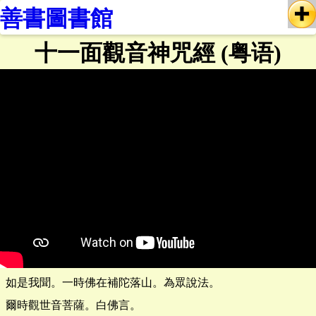
善書圖書館
十一面觀音神咒經 (粤语)
如是我聞。一時佛在補陀落山。為眾說法。
爾時觀世音菩薩。白佛言。