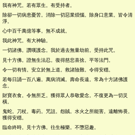
我有神咒。若有眾生。有受持者。
除卻一切病患憂苦。消除一切惡業煩惱。除身口意業。皆令清
淨。
心中百千萬億等事。無不成就。
我此神咒。有大神驗。
一切諸佛。讚嘆護念。我於過去無量劫前。受持此咒。
見十方佛。證無生法忍。復得慈悲喜捨。平等法門。
令一切有情。安立於無上道。救諸險難。令得安穩。
若每日誦一百八遍。萬病消滅。壽命長遠。常為十方諸佛護
念。
財寶衣食。令無所乏。獲得眾人恭敬愛念。不復更為一切災
橫。
鬼蛇。刀杖。毒葯。咒詛。怨賊。水火之所能害。遠離怖畏。
獲得安穩。
臨命終時。見十方佛。往生極樂。不墮惡趣。