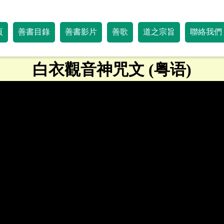
頁
善書目錄
善書影片
善歌
道之宗旨
聯絡我們
白衣觀音神咒文 (粤语)