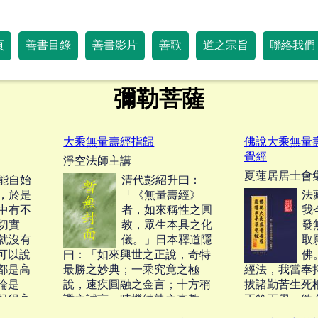
頁
善書目錄
善書影片
善歌
道之宗旨
聯絡我們
彌勒菩薩
大乘無量壽經指歸
佛說大乘無量
覺經
淨空法師主講
夏蓮居居士會
能自始
清代彭紹升曰：
，於是
「《無量壽經》
法
中有不
者，如來稱性之圓
我
切實
教，眾生本具之化
發
就沒有
儀。」日本釋道隱
取
可以說
曰：「如來興世之正說，奇特
佛
都是高
最勝之妙典；一乘究竟之極
經法，我當奉
論是
說，速疾圓融之金言；十方稱
拔諸勤苦生死
起很高
讚之誠言，時機純熟之真教
正等正覺。欲
是初次
也。」梅光羲居士云：「《無
慧光明，所居