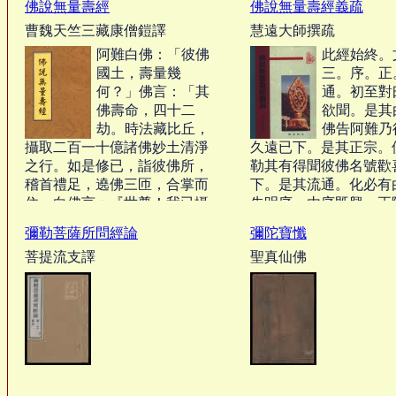
佛說無量壽經
佛說無量壽經義疏
《白話解》乃黃念祖居士未竟
的嚐試。‧‧‧
曹魏天竺三藏康僧鎧譯
慧遠大師撰疏
之作。‧‧‧
阿難白佛：「彼佛
此經始終。
國土，壽量幾
三。序。正
何？」佛言：「其
通。初至對
佛壽命，四十二
欲聞。是其
劫。時法藏比丘，
佛告阿難乃
攝取二百一十億諸佛妙土清淨
久遠已下。是其正宗。
之行。如是修已，詣彼佛所，
勒其有得聞彼佛名號歡
稽首禮足，遶佛三匝，合掌而
下。是其流通。化必有
住，白佛言：『世尊！我已攝
先明序。由序既興。正
取莊嚴佛土清淨之行。』佛告
說。故次第二辨其正宗
彌勒菩薩所問經論
彌陀寶懺
比丘：『汝今可說，宜知是
說法。為利群品。說經
菩提流支譯
聖真仙佛
時，發起悅可一切大眾。菩薩
歎勝勸學。付屬傅持。
聞已，修行比法，緣致滿足無
三辨其流通。‧‧‧
量大願。』比丘白佛：『唯垂
聽察！如我所願，當具說
之：‧‧‧