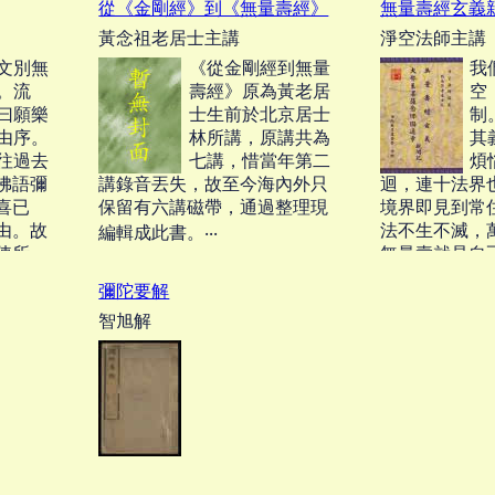
從《金剛經》到《無量壽經》
無量壽經玄義
量壽經》者，如來稱性之極
字，皆聞十方
黃念祖老居士主講
淨空法師主講
談，眾生本具之化儀；一乘之
蠕類，來生我
了義，萬善之總門；淨土群經
薩。‧‧‧
文別無
《從金剛經到無量
我
百數十部之綱要，一大藏教之
。流
壽經》原為黃老居
空
指歸也。」‧‧‧
曰願樂
士生前於北京居士
制
由序。
林所講，原講共為
其
往過去
七講，惜當年第二
煩
佛語彌
講錄音丟失，故至今海內外只
迴，連十法界
喜已
保留有六講磁帶，通過整理現
境界即見到常
由。故
法不生不滅，
編輯成此書。‧‧‧
陳所
無量壽就是自
。聖者
所以說涅槃常
彌陀要解
既竟。
亦即眾生本具
智旭解
故次第
佛之本心，實際