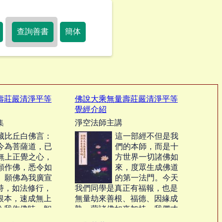
查詢善書
簡体
壽莊嚴清淨平等
佛說大乘無量壽莊嚴清淨平等
覺經介紹
集
淨空法師主講
藏比丘白佛言：
這一部經不但是我
今為菩薩道，已
們的本師，而是十
無上正覺之心，
方世界一切諸佛如
願作佛，悉令如
來，度眾生成佛道
。願佛為我廣宣
的第一法門。今天
持，如法修行，
我們同學是真正有福報，也是
根本，速成無上
無量劫來善根、福德、因緣成
令我作佛時，智
熟，蒙諸佛如來加持，我們才
國土，教授名
有這樣殊勝的機緣遇到第一法