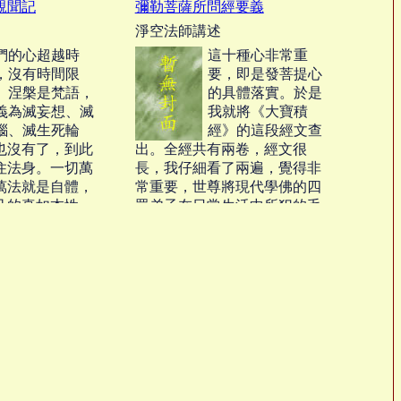
親聞記
彌勒菩薩所問經要義
。諸天人民及蜎
寶。希望大家要珍惜它，要認
淨空法師講述
國，悉作菩
真地來學習，真正認識古大德
所稱的第一經。‧‧‧
們的心超越時
這十種心非常重
，沒有時間限
要，即是發菩提心
。涅槃是梵語，
的具體落實。於是
義為滅妄想、滅
我就將《大寶積
惱、滅生死輪
經》的這段經文查
也沒有了，到此
出。全經共有兩卷，經文很
住法身。一切萬
長，我仔細看了兩遍，覺得非
萬法就是自體，
常重要，世尊將現代學佛的四
己的真如本性，
眾弟子在日常生活中所犯的毛
住之法身本體，
病，一一指出，的確是現代修
之佛性，是心是
學救命的一部經典。‧‧‧
理體也。‧‧‧