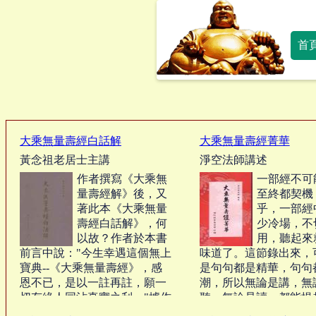
首
大乘無量壽經白話解
大乘無量壽經菁華
黃念祖老居士主講
淨空法師講述
作者撰寫《大乘無
一部經不可
量壽經解》後，又
至終都契機
著此本《大乘無量
乎，一部經
壽經白話解》，何
少冷場，不
以故？作者於本書
用，聽起來
前言中說："今生幸遇這個無上
味道了。這節錄出來，
寶典--《大乘無量壽經》，感
是句句都是精華，句句
恩不已，是以一註再註，願一
潮，所以無論是講，無
切有緣人同沾真實之利。"據作
聽，無論是讀，都能提
者在京弟子在後記中說："此本
的修學興趣，我們這次