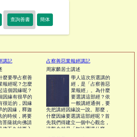
查詢善書
簡体
經講記
占察善惡業報經講記
述
周家麟居士講述
什麼要學占察善
學人這次所選講的
業報經呢？怎麼
經，是「占察善惡
起這個因緣呢？
業報經」。為什麼
個因緣有很早的
要選講這部經？依
有很近的，因緣
一般講經通例，要
早的因緣，釋迦
先把講經因緣說一說。那麼，
法的時候，將要
什麼因緣要選講這部經呢？首
信菩薩就向佛請
先我們得建立一個中心觀念，
是佛不久就要入
這觀念就是「無論選講什麼
界的眾生是最苦
經，其目的不外是要大家離苦