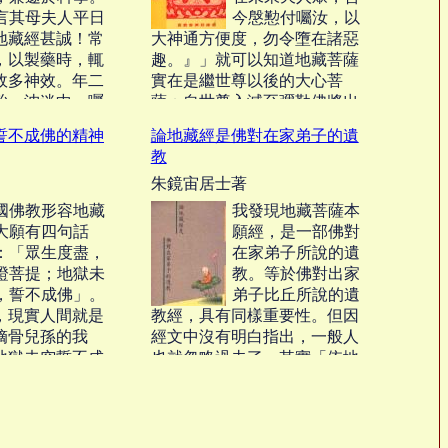
言其母夫人平日
今慇懃付囑汝，以
地藏經甚誠！常
大神通方便度，勿令墮在諸惡
，以製藥時，輒
趣。』」就可以知道地藏菩薩
故多神效。年二
實在是繼世尊以後的大心菩
殆，沈迷中，囑
薩；自世尊入滅至彌勒佛將出
僧虔誦地藏經三
世之間，正逢天魔外道大肆猖
誓不成佛的精神
論地藏經是佛對在家弟子的遺
藏王菩薩，如高
獗；當此之時，惟賴菩薩之大
教
，手持錫杖，告
誓願神力，始能降群魔開正
朱鏡宙居士著
算已盡，因念汝
道，成為一切行菩薩道行者之
事，延壽一
先導；並為十方諸佛所讚揚。
國佛教形容地藏
我發現地藏菩薩本
然，後果以三十
‧‧‧
大願有四句話
願經，是一部佛對
：「眾生度盡，
在家弟子所說的遺
證菩提；地獄未
教。等於佛對出家
，誓不成佛」。
弟子比丘所說的遺
，現實人間就是
教經，具有同樣重要性。但因
嫡骨兒孫的我
經文中沒有明白指出，一般人
地獄未空誓不成
也就忽略過去了。其實「依地
，效法地藏大士
藏本願經一事修行」，是金口
獄，度盡地獄等
於忉利天宮，當百千萬億諸佛
真正的菩薩道的
菩薩天龍八部之前，公開所親
宣的。‧‧‧