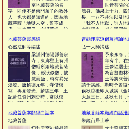
至地藏菩薩的名
世音菩薩的
字，即使不是佛門弟子的教外
應身、佛果上十力、四
人，也大都是知道的，因為地
畏、十八不共法以及地
藏菩薩「地獄未空，誓不成
「我不入地獄，誰入地
佛；眾生度盡，方證菩提」的
大悲願力，都在我們每
大願力太偉大了。‧‧‧
的心地中一一具足。‧‧‧
地藏菩薩靈感錄
普勸淨宗道侶兼持誦地
心然法師等編述
弘一大師講述
梁漢州德陽縣善寂
予來永春，
寺，東廊壁上有張
年有半。在
僧繇所繪地藏菩薩
王夢惺居士
像，形狀似僧，披
為言擬偕林
斂而坐，時有異光
士等將來普
煥發。唐麟德元年，寺僧模
請予講經。斯時予曾復
寫，再見發光。麟德三年，王
俟秋涼後即入城講《金
記赴任資州刺史時，常以模
大意三日。及秋七月，
寫，精誠供養，同行船十艘，
關習禪，乃不果往。日
途中忽遇風起，九艘皆沉沒，
居士及諸仁者入山相訪
地藏菩薩本願經白話本
地藏菩薩本願經白話淺
惟王記船毫無恐怖，即知為菩
小住寺院，今日適逢地
地藏菩薩
朱鏡宙居士著
薩慈悲加被。垂拱三年，天后
聖誕，故乘此勝緣，為
得聞此事，遂敕令畫師模寫，
道侶兼持誦《地藏經》
忉利天宮神通品第
大士誓願