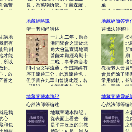
剛強苦
長，為萬物所依。宇宙森羅，
至
肺，如
大至山川，小至微塵，人類
三世如來同讚
所以對
衣、食、住、行，皆不離地。
依
地藏經略說
地藏經簡答壹
法門還
地藏菩薩的心能長養眾生善
我今宿植善因
聖一老和尚講述
蓮懺法師整理
的，何
根，順地藏法門修學，能斷惡
德
事，又
修善，圓成無上菩提，作苦難
先講地
一九九二年，應香
松
會道德
眾生的依靠。「地」也喻眾生
我們有
港同學會之請於北
北
心，真心理體，能生萬法。‧‧‧
能夠創
角大會堂宣講地藏
所
地才能
菩薩本願經為期十
期
，所以
二晚，事畢錄音者
者
做起。
問可否文字流通，予曰諾經有
教授老人會員
心，啟
序正流通三分，此真流通也，
會員們除了學
至善之
但予昔在九華山曾說此經，名
常用儀軌，並
「講記」，今復講應名「略
識，閱讀一般
‧
說」，此經發揚如來孝道，暢
典，筆者偶而
地藏菩薩本跡記
地藏菩薩靈感
述度眾本懷，令末法眾生離三
論集和講解常讀
心然法師等編述
心然法師等編
途苦得人天身，多種善根以迓
龍華三會圓天宮之付囑，遂地
就是我
地藏菩薩本跡記，
左
藏之宏願。‧‧‧
的心
從表面上看去，僅
之
藏和包
是平常泛泛的宗教
之
比如觀
傳記；可是，從內
法