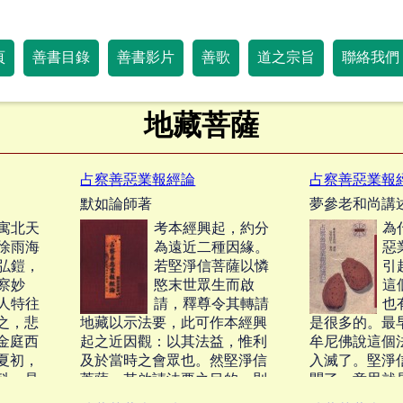
頁
善書目錄
善書影片
善歌
道之宗旨
聯絡我們
地藏菩薩
占察善惡業報經論
占察善惡業報
默如論師著
夢參老和尚講
寓北天
考本經興起，約分
為
徐雨海
為遠近二種因緣。
惡
弘鎧，
若堅淨信菩薩以憐
引
察妙
愍末世眾生而啟
這
人特往
請，釋尊令其轉請
也
之，悲
地藏以示法要，此可作本經興
是很多的。最
金庭西
起之近因觀：以其法益，惟利
牟尼佛說這個
夏初，
及於當時之會眾也。然堅淨信
入滅了。堅淨
科。是
菩薩，其啟請法要之目的，則
問了，意思就
交沓，
專為末世眾生，旨在令其袪除
滅了，這個世