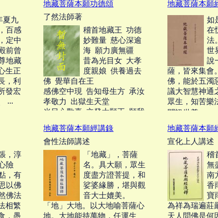
地藏菩薩本願功德頌
地藏菩薩本願
來，梵
疑慮，增長淨信，而獲果證，
的，佛滅後像
了然法師著
，皆已
根淺薄業障深
此為本經興起之遠因也。‧‧‧
年夏九
如
填還，
不知怎樣才能
，百感
稽首地藏王 功德
在
當如何才是對的？
，定中
妙難量 慈心深逾
法
殿前曾
海 願力廣無疆
世
尊地藏
昔為光目女 大孝
說
心生正
度親娘 供養過去
薩，皆來集會
長，利
佛 覺華自在王
佛，能於五濁
所發宏
感佛空中現 告知母生方 承汝
議大智慧神通
孝敬力 出獄生天堂
眾生，知苦樂
‧‧‧
光目心歡喜 立發大願王 願我
問訊世尊。‧‧‧
盡未來 苦海作舟航
地藏菩薩本願經講錄
地藏菩薩本願
‧‧‧
會性法師講述
宣化上人講述
張，淳
「地藏」，菩薩
稽
心險
名。具大願，眾生
無
點，有
度盡方證菩提，和
南
思以佛
娑婆緣勝，堪與觀
香
然佛法
音大士媲美。
寶
法相繁
「地」大地。以大地喻菩薩心
為祥為瑞遍莊
食，愚
地。大地能持萬物，任運生
天人問佛是何