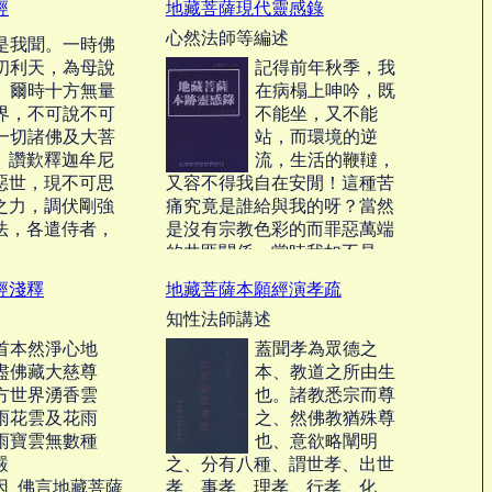
經
地藏菩薩現代靈感錄
法轉時，眾生善
得樂。」基於這個中心觀念，
心然法師等編述
重，邪說橫行，
再來確定幾項原則：第一、一
是我聞。一時佛
生起信心呢？應
般人通常感到最痛苦的是什
忉利天，為母說
記得前年秋季，我
麼？第二、怎麼才能使人人脫
‧‧‧
。爾時十方無量
在病榻上呻吟，既
苦？‧‧‧
界，不可說不可
不能坐，又不能
一切諸佛及大菩
站，而環境的逆
。讚歎釋迦牟尼
流，生活的鞭韃，
惡世，現不可思
又容不得我自在安閒！這種苦
之力，調伏剛強
痛究竟是誰給與我的呀？當然
法，各遣侍者，
是沒有宗教色彩的而罪惡萬端
的共匪關係。當時我如不是一
個虔誠皈依佛陀崇拜地藏王菩
經淺釋
地藏菩薩本願經演孝疏
薩的話，至少也會變到神經
知性法師講述
病：但是，正因我是個佛子，
每遇煩惱無法解脫時，我就懷
首本然淨心地
蓋聞孝為眾德之
著散亂的心，在佛前悲泣，在
盡佛藏大慈尊
本、教道之所由生
地藏菩薩聖像前懺悔。‧‧‧
方世界湧香雲
也。諸教悉宗而尊
雨花雲及花雨
之、然佛教猶殊尊
雨寶雲無數種
也、意欲略闡明
嚴
之、分有八種、謂世孝、出世
因 佛言地藏菩薩
孝、事孝、理孝、行孝、化