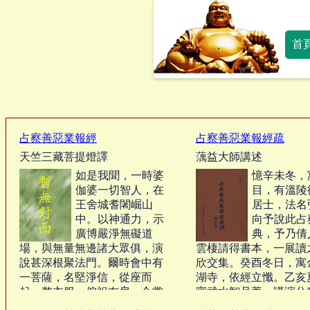
首
占察善惡業報經
占察善惡業報經疏
天竺三藏菩提燈譯
蕅益大師講述
如是我聞，一時婆
憶辛未冬，
伽婆一切智人，在
目，有溫陵
王舍城耆闍崛山
居士，法名
中。以神通力，示
向予說此占
廣博嚴淨無礙道
典，予乃倩
場，與無量無邊諸大眾俱，演
雲棲請得書本，一展讀
說甚深根聚法門。爾時會中有
欣交集。癸酉冬日，寓
一菩薩，名堅淨信，從座而
湖寺，依經立懺。乙亥
起，整衣服，偏袒右肩，合掌
寓武水智月菴，講演分
白佛言：「我今於此眾中，欲
時即有作疏之願，病冗