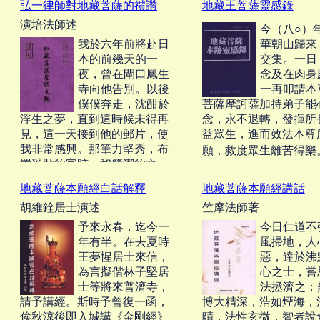
弘一律師對地藏菩薩的禮讚
地藏王菩薩靈感錄
有所問諮，請世尊，願垂聽
弗克如願。屈指十五年
演培法師述
許。」佛言：「善男子！隨汝
網、佛頂、唯識、法華
今（八○）
註釋，獨此夙願，尚未
所問，便可說之。」‧‧‧
我於六年前將赴日
華朝山歸來
亦可歎也。‧‧‧
本的前幾天的一
交集。一日
夜，曾在閘口鳳生
念及在肉身
寺向他告別。以後
一再叩請本
僕僕奔走，沈酣於
菩薩摩訶薩加持弟子能
浮生之夢，直到這時候未得再
念，永不退轉，發揮所
見，這一天接到他的郵片，使
益眾生，進而效法本尊
我非常感興。那筆力堅秀，布
願，救度眾生離苦得樂。 
置妥貼的字跡，和簡潔的文
句，使我陷入了沈思。做我先
地藏菩薩本願經白話解釋
地藏菩薩本願經講話
生時的他，出家時的他，六年
胡維銓居士演述
竺摩法師著
前的告別時的情景，六年來的
我......霎時都浮出在眼前，覺得
予來永春，迄今一
今日仁道不
這六年越發像夢了。我就決定
年有半。在去夏時
風掃地，人
到杭州去訪問。過了三四日，
王夢惺居士來信，
惡，達於沸
這就被實行了。‧‧‧
為言擬偕林子堅居
心之士，嘗
士等將來普濟寺，
法拯濟之；
請予講經。斯時予曾復一函，
博大精深，浩如煙海，
俟秋涼後即入城講《金剛經》
賾，法性玄微，智者說