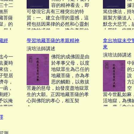
三十二
容的精神看去，即
據
無所
可發現它具有三種突出的特
篤信佛法，持
藏菩薩
質：一、建立合理的靈感，這
親製方藥送人
獄」的
裡包括因果律的必然和心靈創
默念大悲咒，
一個人
造律的或然；二、建立孝親的
十四時，病幾
倫理，這裡包括三世——過
家人茹素，延
藏經
學習地藏菩薩的孝親精神
拿出地獄未空
去、現在、未來——報親的法
日，母夢見地
來
演培法師講述
式和報親的大志；三、建立大
僧狀，披袈裟
演培法師講述
無畏的精神，這裡包括我不入
之曰：「汝壽
迄今一
佛陀的成佛固是由
地獄誰入地獄、我不度盡眾生
誠篤，多行善
去夏時
於孝事父母，以度
中
誰能度盡眾生的毅力和更改世
紀。」病即霍
來信，
地獄眾生為己任的
的
界的雄圖。‧‧‧
六歲善終。‧‧‧
子堅居
地藏菩薩，亦為孝
說
濟寺，
思的觸動，以救拔
方
一函，
苦趣的慈母，始發度盡地獄眾
空
剛經》
生的大願。正因地藏菩薩的孝
當今世亂如麻
予以掩
心與佛陀的孝心，相互契
活地獄，為佛
昨夢惺
們，應「拿出
合。‧‧‧
，因雨
佛的精神來」
譯
藏菩薩
那樣的莊嚴地
講淨宗
的眾生，才是
要旨，
實踐者！‧‧‧
不可測