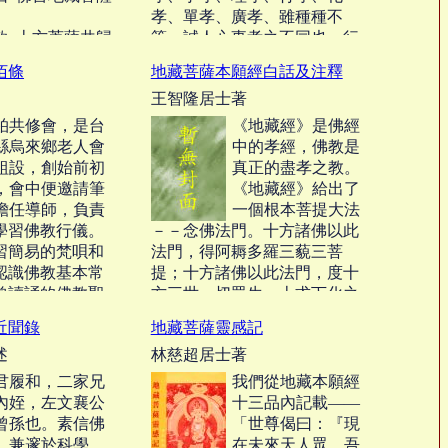
孝、單孝、廣孝、雖種種不
歎 十方菩薩共歸
等。誠人心事孝之不同也。行
孝之人之有別、須分歧而配人
佰條
地藏菩薩本願經白話及注釋
緣 稱揚地藏真功
焉。良夫出世之孝。誠由世孝
王智隆居士著
之為根本、故論世間、出世間
一對也。理藉事顯、事為理之
柏共修會，是台
《地藏經》是佛經
先驅、而明事孝理孝一雙也。
縣烏來鄉老人會
中的孝經，佛教是
依孝道而行持、然後普化於
組設，創始前初
真正的盡孝之教。
人、故有自行、化他之二孝
，會中便邀請筆
《地藏經》給出了
也。‧‧‧
擔任導師，負責
一個根本菩提大法
學習佛教行儀。
－－念佛法門。十方諸佛以此
習簡易的梵唄和
法門，得阿耨多羅三藐三菩
認識佛教基本常
提；十方諸佛以此法門，度十
常讀誦的佛教聖
方三世一切眾生。上求下化之
教授一些較深的
能事，於此法門畢矣。‧‧‧
近聞錄
地藏菩薩靈感記
的聖經。‧‧‧
述
林慈超居士著
君履和，二家兄
我們從地藏本願經
內姪，左文襄公
十三品內記載——
曾孫也。素信佛
「世尊偈曰：『現
，兼邃於科學。
在未來天人眾，吾