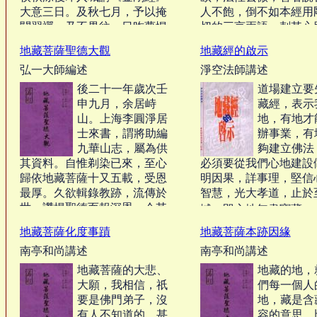
大意三日。及秋七月，予以掩
人不飽，倒不如本經用
關習禪，乃不果往。日昨夢惺
切的三言兩語，剌其心
居士及諸仁者入山相訪，因雨
晨鐘暮鼓，發人深省。
地藏菩薩聖德大觀
地藏經的啟示
小住寺院，今日適逢地藏菩薩
一般社會的化導，這個
弘一大師編述
淨空法師講述
聖誕，故乘此勝緣，為講淨宗
是用得著的，需要推行
道侶兼持誦《地藏經》要旨，
況本經廣說因果報應之
後二十一年歲次壬
道場建立要
足以激礪末俗，以補社
以資紀念。‧‧‧
申九月，余居峙
藏經，表示
法律之不足呢！‧‧‧
山。上海李圓淨居
地，有地才
士來書，謂將助編
辦事業，有
九華山志，屬為供
夠建立佛法
其資料。自惟剃染已來，至心
必須要從我們心地建設
歸依地藏菩薩十又五載，受恩
明因果，詳事理，堅信
最厚。久欲輯錄教跡，流傳於
智慧，光大孝道，止於
世，讚揚聖德而報深恩。今其
域，即心地無盡寶藏。‧‧
時矣。後二月，雲遊南閩，住
地藏菩薩化度事蹟
地藏菩薩本跡因緣
萬壽巖。乃從事輯錄，都為一
南亭和尚講述
南亭和尚講述
卷，題曰地藏菩薩聖德大觀。
將付書局別以刊布，并貢諸圓
地藏菩薩的大悲、
地藏的地，
淨居士備採擇焉。‧‧‧
大願，我相信，祇
們每一個人
要是佛門弟子，沒
地，藏是含
有人不知道的。甚
容的意思。