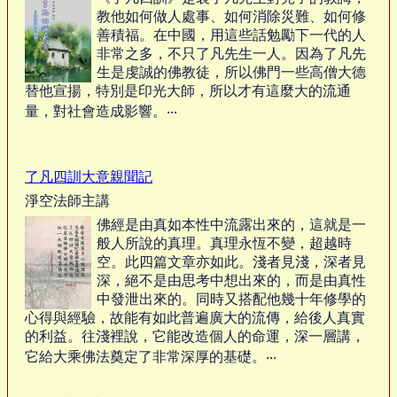
教他如何做人處事、如何消除災難、如何修
善積福。在中國，用這些話勉勵下一代的人
非常之多，不只了凡先生一人。因為了凡先
生是虔誠的佛教徒，所以佛門一些高僧大德
替他宣揚，特別是印光大師，所以才有這麼大的流通
量，對社會造成影響。‧‧‧
了凡四訓大意親聞記
淨空法師主講
佛經是由真如本性中流露出來的，這就是一
般人所說的真理。真理永恆不變，超越時
空。此四篇文章亦如此。淺者見淺，深者見
深，絕不是由思考中想出來的，而是由真性
中發泄出來的。同時又搭配他幾十年修學的
心得與經驗，故能有如此普遍廣大的流傳，給後人真實
的利益。往淺裡說，它能改造個人的命運，深一層講，
它給大乘佛法奠定了非常深厚的基礎。‧‧‧