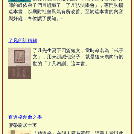
師的皈依弟子們且組織了「了凡弘法學會」，專門弘揚
這本書，以期對社會風氣有所改善。至於這本書的內容
與好處，各位讀了便知。‧‧‧
了凡四訓精解
了凡先生寫下四篇短文，當時命名為「戒子
文」，用來訓誡他兒子，就是後來廣向行於
世的「了凡四訓」這本書。‧‧‧
百過格創命之學
廖榮尉居士著
「功過格」在明末廣為流行，讀書人皆以此