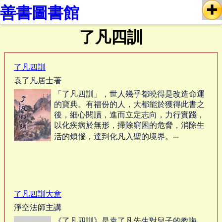
善書圖書館
了凡四訓
了凡四訓
袁了凡居士著
「了凡四訓」，世人幾乎都曉得是改造命運
的寶典。有福份的人，大都能於獲得此書之
後，細心閱讀，進而立定志向，力行實踐，
以化疾病於無形，掃除窮困的危脅，消除生
活的煩惱，達到化凡入聖的境界。‧‧‧
了凡四訓大意
淨空法師主講
《了凡四訓》是袁了凡先生對兒子的教誨，