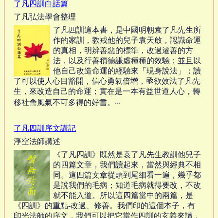
了凡四訓白話篇
了凡弘法學會整理
了凡四訓這本書，是中國明朝袁了凡先生所
作的家訓，教戒他的兒子袁天啟，認識命運
的真相，明辨善惡的標準，改過遷善的方
法，以及行善積德謙虛種種的效驗；並且以
他自己改造命運的經驗來「現身說法」；讀
了可以使人心目豁開，信心勇氣倍增，亟欲效法了凡先
生，來改造自己的命運；實在是一本有益世道人心，轉
移社會風氣不可多得的好書。‧‧‧
了凡四訓序文講記
淨空法師講述
《了凡四訓》既然是袁了凡先生教訓他兒子
的四篇文章，我們讀起來，當然與經典不相
同。這四篇文章從頭到尾細看一遍，幾乎都
是說我們的毛病；知道毛病就得要改，不改
就不能入道。所以這四篇當中的兩篇，是
《四訓》的重點-改過、修善。我們印的這個本子，有
印光法師的序文，我們可以把它當作四訓的玄義來讀，