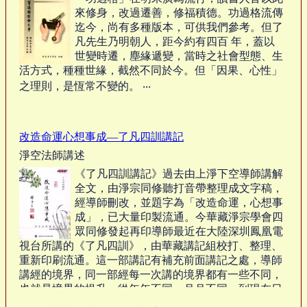
來修身，改過遷善，修福積德。功過格流傳
迄今，尚有多種版本，可供我們參考。但了
凡先生乃明朝人，距今約有四百 年，蓋以
世變時遷，塵緣遞變，當時之社會型態、生
活方式，種種世緣，截然不同於今。但「因果、心性」
之理則，是恆常不變的。 ‧‧‧
改造命運心想事成—了凡四訓講記
淨空法師講述
《了凡四訓講記》過去由上淨下空導師講解
全文，由淨宗同修聽打音帶整理成文字稿，
經導師刪改，並題字為「改造命運，心想事
成」，已大量印製流通。今華藏淨宗學會四
眾同修發起再印導師最近在大陸深圳鳳凰電
視台所講的《了凡四訓》，由華藏講記組校打、整理、
重新印刷流通。這一部講記有補充前面講記之處，導師
講經的境界，同一部經每一次講的境界都有一些不同，
也就是境界的提升，從年年不同、月月不同，到現在日
日不同。‧‧‧