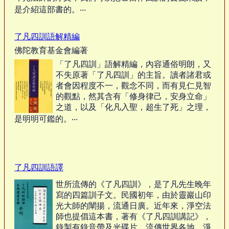
是介紹這部書的。‧‧‧
了凡四訓語解精編
佛陀教育基金會編著
「了凡四訓」語解精編，內容通俗明朗，又
不失原著「了凡四訓」的主旨。讀者諸君或
者會因程度不一，觀念不同，而有見仁見智
的觀點，然其含有「修身律己，安身立命」
之道，以及「化凡入聖，超生了死」之理，
是明明可鑑的。‧‧‧
了凡四訓語譯
世所流傳的《了凡四訓》，是了凡先生晚年
寫的四篇訓子文。民國初年，由於靈巖山印
光大師的闡揚，流通日廣。近年來，淨空法
師也提倡這本書，著有《了凡四訓講記》，
錄製有錄音帶及光碟片，流傳世界各地。淨