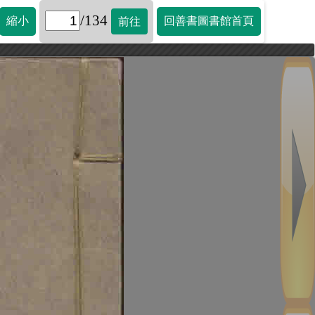
/134
縮小
回善書圖書館首頁
前往