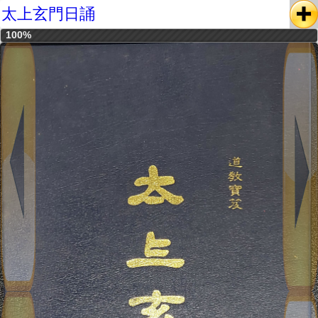
太上玄門日誦
100%