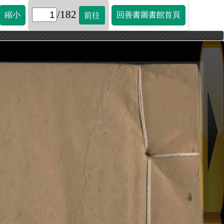
/182
縮小
回善書圖書館首頁
前往