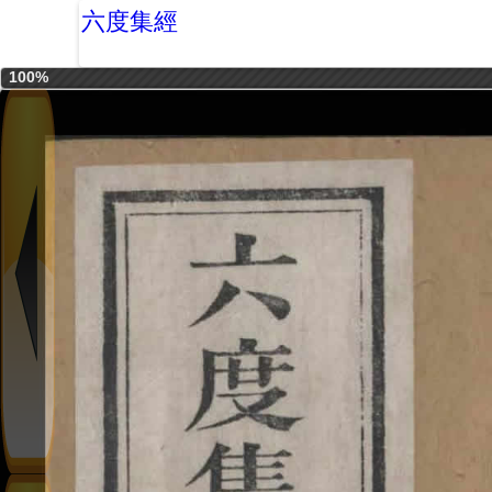
六度集經
100%