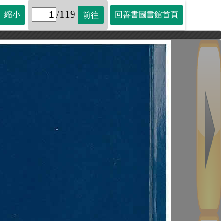
/119
縮小
回善書圖書館首頁
前往