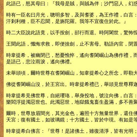
此語已，怒其母曰：『我母是賊，與賊為伴；沙門惡人，幻
時有一臣名曰月光，聰明多智，及與耆婆，為王作禮，白言
汗剎利種，臣不忍聞，是旃陀羅。我等不宜復住於此。』
時二大臣說此語竟，以手按劍，郤行而退。時阿闍世，驚怖
王聞此語，懺悔求救，即便捨劍，止不害母。勒語內官，閉
時韋提希，被幽閉已，愁憂憔悴，遙向耆闍崛山為佛作禮，
是語已，悲泣雨淚，遙向佛禮。
未舉頭頃，爾時世尊在耆闍崛山，知韋提希心之所念，即勒
佛從耆闍崛山沒，於王宮出。時韋提希禮已，舉頭見世尊釋
時韋提希見佛世尊，自絕瓔珞，舉身投地，號泣向佛，白言
樂閻浮提濁惡世也。此濁惡世，地獄餓鬼畜生盈滿，多不善
爾時，世尊放眉間光，其光金色，遍照十方無量世界，還住
天宮；復有國土，如玻璃鏡；十方國土，皆於中現。有如是
時韋提希白佛言：『世尊！是諸佛土，雖復清淨，皆有光明