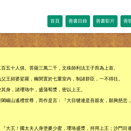
首頁
善書目錄
善書影片
善
二百五十人俱。菩薩三萬二千，文殊師利法王子而為上首。
執父王頻婆娑羅，幽閉置於七重室內，制諸群臣，一不得往。
塗其身，諸瓔珞中，盛蒲萄漿，密以上王。
耆闍崛山遙禮世尊，而作是言：『大目犍連是吾親友，願興慈悲
：『大王！國太夫人身塗麥少蜜，瓔珞盛漿，持用上王；沙門目