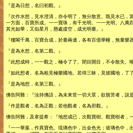
『是為日想，名曰初觀。』
『次作水想，見水澄清，亦令明了，無分散意。既見水已，
一方面，百寶所成。一一寶珠，有千光明。一一光明。八萬
其光如華，又似星月，懸處虛空，成光明臺。』
『樓閣千萬，百寶合成，於臺兩邊，各有百億華幢，無量樂
『是為水想，名第二觀。』
『此想成時，一一觀之，極令了了。閉目開目，不令散失。
『如此想者。名為粗見極樂國地。若得三昧，見彼國地，了
『是為地想，名第三觀。』
佛告阿難：『汝持佛語，為未來世一切大眾，欲脫苦者，說
『作是觀者，名為正觀；若他觀者，名為邪觀。』
佛告阿難，及韋提希：『地想成已，次觀寶樹。觀寶樹者，
『一一華葉，作異寶色。琉璃色中，出金色光；玻璃色中，