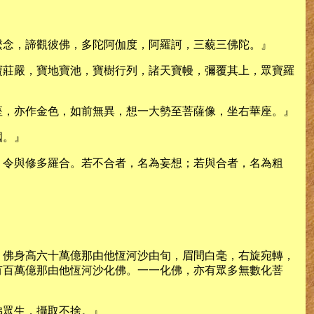
繫念，諦觀彼佛，多陀阿伽度，阿羅訶，三藐三佛陀。』
寶莊嚴，寶地寶池，寶樹行列，諸天寶幔，彌覆其上，眾寶羅
座，亦作金色，如前無異，想一大勢至菩薩像，坐右華座。』
國。』
，令與修多羅合。若不合者，名為妄想；若與合者，名為粗
，佛身高六十萬億那由他恆河沙由旬，眉間白毫，右旋宛轉，
有百萬億那由他恆河沙化佛。一一化佛，亦有眾多無數化菩
佛眾生，攝取不捨。』