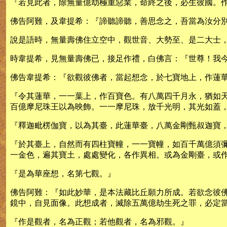
『若見此者，除無量億劫極重惡業，命終之後，必生彼國。
佛告阿難，及韋提希：『諦聽諦聽，善思念之，吾當為汝分
說是語時，無量壽佛住立空中，觀世音、大勢至、是二大士
時韋提希，見無量壽佛已，接足作禮，白佛言：『世尊！我
佛告韋提希：『欲觀彼佛者，當起想念，於七寶地上，作蓮
『令其蓮華，一一葉上，作百寶色。有八萬四千月永，猶如
百億摩尼珠王以為映飾。一一摩尼珠，放千光明，其光如蓋
『釋迦毗楞伽寶，以為其臺，此蓮華臺，八萬金剛甄叔迦寶
『於其臺上，自然而有四柱寶幢，一一寶幢，如百千萬億須
一金色，遍其寶土，處處變化，各作異相。或為金剛臺，或
『是為華座想，名第七觀。』
佛告阿難：『如此妙華，是本法藏比丘願力所成。若欲念彼
鏡中，自見面像。此想成者，滅除五萬億劫生死之罪，必定
『作是觀者，名為正觀；若他觀者，名為邪觀。』