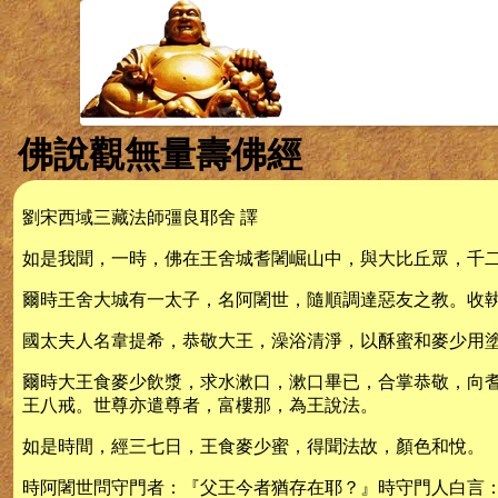
佛說觀無量壽佛經
劉宋西域三藏法師彊良耶舍 譯
如是我聞，一時，佛在王舍城耆闍崛山中，與大比丘眾，千
爾時王舍大城有一太子，名阿闍世，隨順調達惡友之教。收
國太夫人名韋提希，恭敬大王，澡浴清淨，以酥蜜和麥少用
爾時大王食麥少飲漿，求水漱口，漱口畢已，合掌恭敬，向
王八戒。世尊亦遣尊者，富樓那，為王說法。
如是時間，經三七日，王食麥少蜜，得聞法故，顏色和悅。
時阿闍世問守門者：『父王今者猶存在耶？』時守門人白言