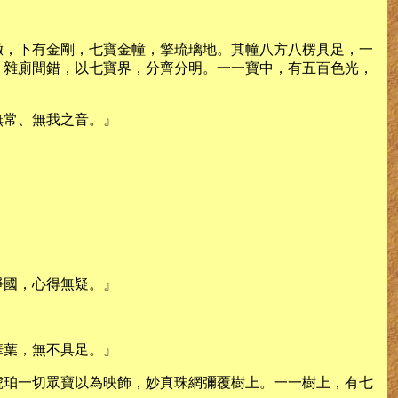
徹，下有金剛，七寶金幢，擎琉璃地。其幢八方八楞具足，一
，雜廁間錯，以七寶界，分齊分明。一一寶中，有五百色光，
無常、無我之音。』
淨國，心得無疑。』
華葉，無不具足。』
琥珀一切眾寶以為映飾，妙真珠網彌覆樹上。一一樹上，有七