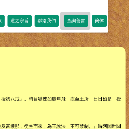
歌
道之宗旨
聯絡我們
查詢善書
簡体
，授我八戒』。時目犍連如鷹隼飛，疾至王所，日日如是，授
連及富樓那，從空而來，為王說法，不可禁制。』時阿闍世聞