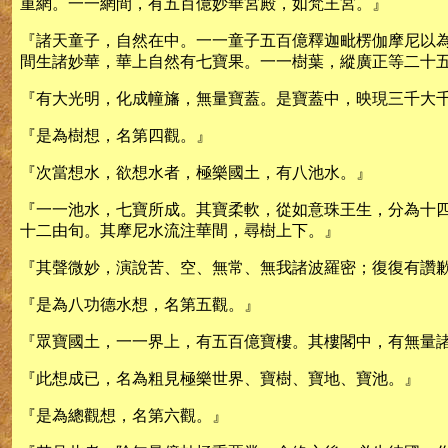
重網。一一網間，有五百億妙華宮殿，如梵王宮。』
『諸天童子，自然在中。一一童子五百億釋迦毗楞伽摩尼以
間生諸妙華，華上自然有七寶果。一一樹葉，縱廣正等二十
『有大光明，化成幢旛，無量寶蓋。是寶蓋中，映現三千大
『是為樹想，名第四觀。』
『次當想水，欲想水者，極樂國土，有八池水。』
『一一池水，七寶所成。其寶柔軟，從如意珠王生，分為十
十二由旬。其摩尼水流注華間，尋樹上下。』
『其聲微妙，演說苦、空、無常、無我諸波羅密；復復有讚
『是為八功德水想，名第五觀。』
『眾寶國土，一一界上，有五百億寶樓。其樓閣中，有無量
『此想成已，名為粗見極樂世界、寶樹、寶地、寶池。』
『是為總觀想，名第六觀。』