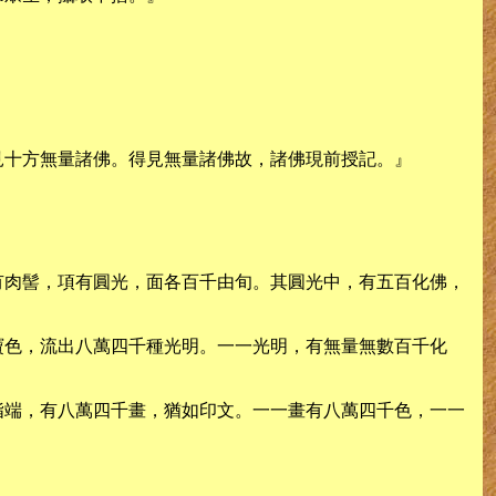
見十方無量諸佛。得見無量諸佛故，諸佛現前授記。』
有肉髻，項有圓光，面各百千由旬。其圓光中，有五百化佛，
寶色，流出八萬四千種光明。一一光明，有無量無數百千化
指端，有八萬四千畫，猶如印文。一一畫有八萬四千色，一一