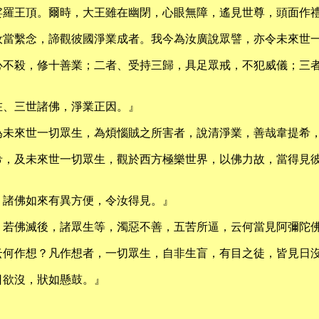
娑羅王頂。爾時，大王雖在幽閉，心眼無障，遙見世尊，頭面作
汝當繫念，諦觀彼國淨業成者。我今為汝廣說眾譬，亦令未來世
心不殺，修十善業；二者、受持三歸，具足眾戒，不犯威儀；三
在、三世諸佛，淨業正因。』
為未來世一切眾生，為煩惱賊之所害者，說清淨業，善哉韋提希
希，及未來世一切眾生，觀於西方極樂世界，以佛力故，當得見
，諸佛如來有異方便，令汝得見。』
；若佛滅後，諸眾生等，濁惡不善，五苦所逼，云何當見阿彌陀
云何作想？凡作想者，一切眾生，自非生盲，有目之徒，皆見日
日欲沒，狀如懸鼓。』