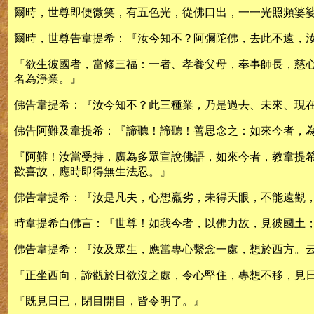
爾時，世尊即便微笑，有五色光，從佛口出，一一光照頻婆
爾時，世尊告韋提希：『汝今知不？阿彌陀佛，去此不遠，
『欲生彼國者，當修三福：一者、孝養父母，奉事師長，慈
名為淨業。』
佛告韋提希：『汝今知不？此三種業，乃是過去、未來、現
佛告阿難及韋提希：『諦聽！諦聽！善思念之：如來今者，
『阿難！汝當受持，廣為多眾宣說佛語，如來今者，教韋提
歡喜故，應時即得無生法忍。』
佛告韋提希：『汝是凡夫，心想羸劣，未得天眼，不能遠觀
時韋提希白佛言：『世尊！如我今者，以佛力故，見彼國土
佛告韋提希：『汝及眾生，應當專心繫念一處，想於西方。
『正坐西向，諦觀於日欲沒之處，令心堅住，專想不移，見
『既見日已，閉目開目，皆令明了。』