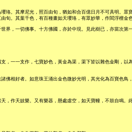
為瓔珞。其摩尼光，照百由旬，猶如和合百億日月不可具明。眾
五由旬。其葉千色，有百種畫如天瓔珞，有眾妙華，作閻浮檀金
千世界，一切佛事。十方佛國，亦於中現。見此樹已，亦當次第
四支，一一支作，七寶妙色，黃金為渠，渠下皆以雜色金剛，以
歉諸佛相好者。如意珠王涌出金色微妙光明，其光化為百寶色鳥
諸天，作天妓樂。又有樂器，懸處虛空，如天寶幢，不鼓自鳴。