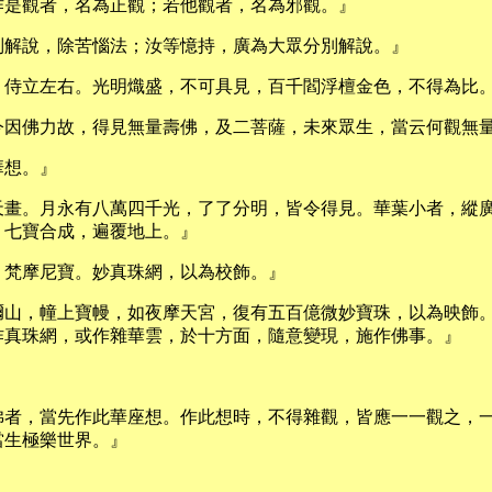
作是觀者，名為正觀；若他觀者，名為邪觀。』
別解說，除苦惱法；汝等憶持，廣為大眾分別解說。』
，侍立左右。光明熾盛，不可具見，百千閻浮檀金色，不得為比
今因佛力故，得見無量壽佛，及二菩薩，未來眾生，當云何觀無
華想。』
天畫。月永有八萬四千光，了了分明，皆令得見。華葉小者，縱
，七寶合成，遍覆地上。』
，梵摩尼寶。妙真珠網，以為校飾。』
彌山，幢上寶幔，如夜摩天宮，復有五百億微妙寶珠，以為映飾
作真珠網，或作雜華雲，於十方面，隨意變現，施作佛事。』
佛者，當先作此華座想。作此想時，不得雜觀，皆應一一觀之，
當生極樂世界。』