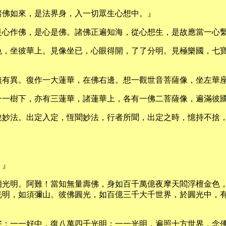
諸佛如來，是法界身，入一切眾生心想中。』
是心作佛，是心是佛。諸佛正遍知海，從心想生，是故應當一心
色，坐彼華上。見像坐已，心眼得開，了了分明。見極樂國，七
無有異。復作一大蓮華，在佛右邊。想一觀世音菩薩像，坐左華
一一樹下，亦有三蓮華，諸蓮華上，各有一佛二菩薩像，遍滿彼
說妙法。出定入定，恆聞妙法，行者所聞，出定之時，憶持不捨
。』
相光明。阿難！當知無量壽佛，身如百千萬億夜摩天閻浮檀金色
光明，如須彌山。彼佛圓光，如百億三千大千世界，於圓光中，
好；一一好中，復八萬四千光明；一一光明，遍照十方世界，念