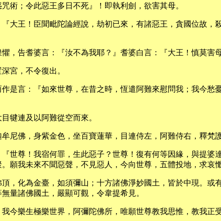
惑咒術；令此惡王多日不死』！即執利劍，欲害其母。
：『大王！臣聞毗陀論經說，劫初已來，有諸惡王，貪國位故，
惶懼，告耆婆言：『汝不為我耶？』耆婆白言：『大王！慎莫害
置深宮，不令復出。
而作是言：『如來世尊，在昔之時，恆遣阿難來慰問我；我今愁
大目犍連及以阿難從空而來。
迦牟尼佛，身紫金色，坐百寶蓮華，目連侍左，阿難侍右，釋梵
：『世尊！我宿何罪，生此惡子？世尊！復有何等因緣，與提婆
聚。願我未來不聞惡聲，不見惡人，今向世尊，五體投地，求哀
佛頂，化為金臺，如須彌山；十方諸佛淨妙國土，皆於中現。或
等無量諸佛國土，嚴顯可觀，令韋提希見。
；我今樂生極樂世界，阿彌陀佛所，唯願世尊教我思惟，教我正