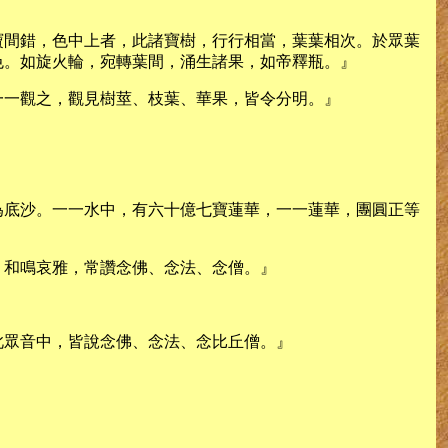
寶間錯，色中上者，此諸寶樹，行行相當，葉葉相次。於眾葉
色。如旋火輪，宛轉葉間，涌生諸果，如帝釋瓶。』
一一觀之，觀見樹莖、枝葉、華果，皆令分明。』
為底沙。一一水中，有六十億七寶蓮華，一一蓮華，團圓正等
，和鳴哀雅，常讚念佛、念法、念僧。』
此眾音中，皆說念佛、念法、念比丘僧。』