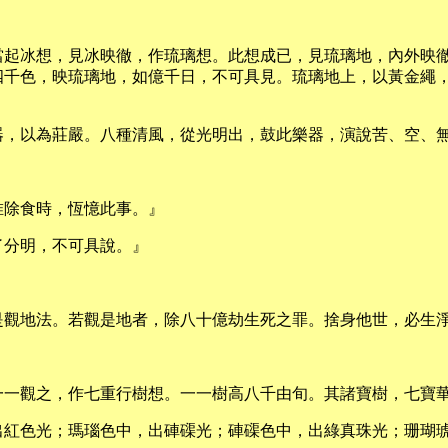
當起冰想，見冰映徹，作琉璃想。此想成已，見琉璃地，內外映
四千色，映琉璃地，如億千日，不可具見。琉璃地上，以黃金繩
器，以為莊嚴。八種清風，從光明出，鼓此樂器，演說苦、空、
唯除食時，恆憶此事。』
了分明，不可具說。』
是觀地法。若觀是地者，除八十億劫生死之罪。捨身他世，必生
一一觀之，作七重行樹想。一一樹高八千由旬。其諸寶樹，七寶
出紅色光；瑪瑙色中，出硨磲光；硨磲色中，出綠真珠光；珊瑚