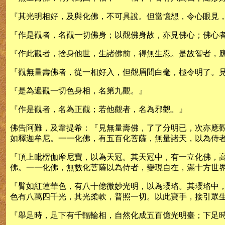
『其光明相好，及與化佛，不可具說。但當憶想，令心眼見
『作是觀者，名觀一切佛身；以觀佛身故，亦見佛心；佛心
『作此觀者，捨身他世，生諸佛前，得無生忍。是故智者，
『觀無量壽佛者，從一相好入，但觀眉間白毫，極令明了。
『是為遍觀一切色身相，名第九觀。』
『作是觀者，名為正觀；若他觀者，名為邪觀。』
佛告阿難，及韋提希：『見無量壽佛，了了分明已，次亦應
如釋迦牟尼。一一化佛，有五百化菩薩，無量諸天，以為侍
『頂上毗楞伽摩尼寶，以為天冠。其天冠中，有一立化佛，
佛。一一化佛，無數化菩薩以為侍者，變現自在，滿十方世
『臂如紅蓮華色，有八十億微妙光明，以為瓔珞。其瓔珞中
色有八萬四千光，其光柔軟，普照一切。以此寶手，接引眾
『舉足時，足下有千輻輪相，自然化成五百億光明臺；下足