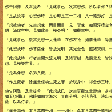
佛告阿難，及韋提希：『見此事已，次當想佛。所以者何？
『是故汝等，心想佛時，是心即是三十二相，八十隨形好，
『想彼佛者，先當想像，閉目開目，見一寶像，如閻浮檀金
網，滿虛空中。見如此事，極令明了，如觀掌中。』
『見此事已，復當更想一大蓮華，在佛左邊，如前蓮華，等
『此想成時，佛菩薩像，皆放光明，其光金色，照諸寶樹。
『此想成時，行者當聞水流光明，及諸寶樹，鳧鴈鴛鴦，皆
想。見極樂世界。』
『是為像想，名第八觀。』
『作是觀者，除無量億劫生死之罪，於現身中，得念佛三昧
佛告阿難，及韋提希：『此想成已，次當更觀無量壽佛，身
如五須彌山；佛眼如四大海水，青白分明。身諸毛孔，演出
薩，以為侍者。』
『無量壽佛，有八萬四千相；一一相中，各有八萬四千隨形