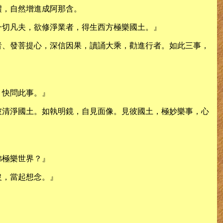
禮，自然增進成阿那含。
一切凡夫，欲修淨業者，得生西方極樂國土。』
者、發菩提心，深信因果，讀誦大乘，勸進行者。如此三事，
，快問此事。』
彼清淨國土。如執明鏡，自見面像。見彼國土，極妙樂事，心
佛極樂世界？』
沒，當起想念。』