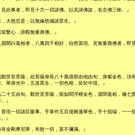
，見此事者，即見十方一切諸佛。以見諸佛故，名念佛三昧。』
者，大慈悲是；以無緣慈攝諸眾生。』
應當繫心，諦觀無量壽佛。』
見眉聞白毫相者，八萬四千相好，自然當現。見無量壽佛者，即
觀觀世音菩薩，此菩薩身長八十萬億那由他由旬，身紫金色，頂
者。舉身光中，五道眾生，一切色相，皆於中現。』
高二十五由旬。觀世音菩薩，面如閻浮檀金色，眉間毫相，備七
界。』
，普現一切諸莊嚴事。手掌作五百億雜蓮華色，手十指端，一一
生。』
時有金剛摩尼華，布散一切，莫不彌滿。』