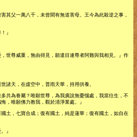
殺害其父一萬八千，未曾聞有無道害母。王今為此殺逆之事，
母！』
憂，世尊威重，無由得見，願遣目連尊者阿難與我相見。』作
護世諸天，在虛空中，普雨天華，持用供養。
達多共為眷屬？唯願世尊，為我廣說無憂惱處，我當往生，不
懺悔，唯願佛力教我，觀於清淨業處。』
有國土，七寶合成；復有國土，純是蓮華；復有國土，如自在
受。』