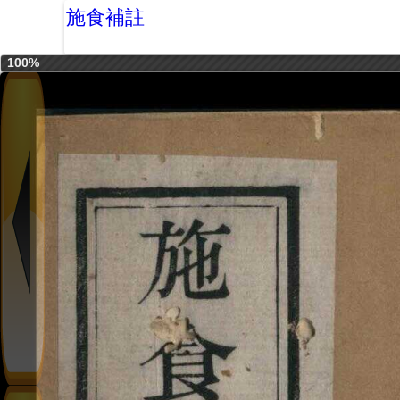
施食補註
100%