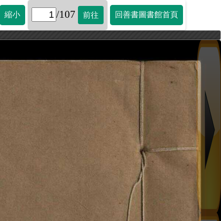
/107
縮小
回善書圖書館首頁
前往