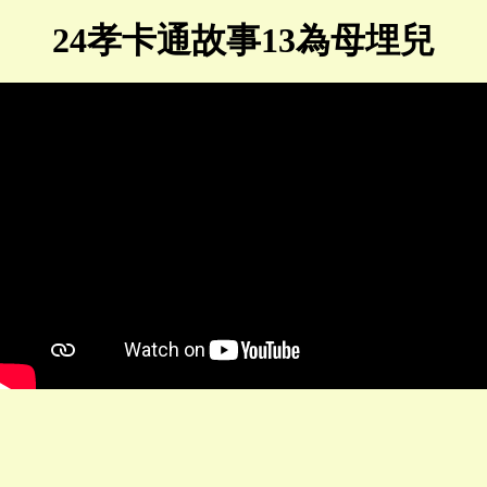
24孝卡通故事13為母埋兒