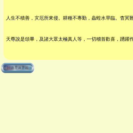
人生不積善，灾厄所來侵。耕種不專勤，蟲蝗水旱臨。杳冥
天尊說是頌畢，及諸大眾太極真人等，一切稽首歡喜，踴躍