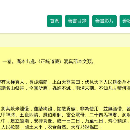
首頁
善書目錄
善書影片
善
。一卷。底本出處:《正統道藏》洞真部本文類。
時有太極真人，長跪端簡，上白天尊言曰：伏見天下人民耕桑為
躬詣名山祭拜，全無所應，蟲蝗不滅，雨澤未期。不知凡夫積何
，將其穀米賤慢，雞踏狗踐，拋散糞穢，非為使用，並無護惜。
六甲神將、五嶽四漬、風伯雨師、雷公電母、二十四炁神君、洞
之中，建立道場，安排真像。或一日二日，乃至七日，齊心精潔
，人民歡樂，國土太平，衣食自然。天尊乃說偈曰：