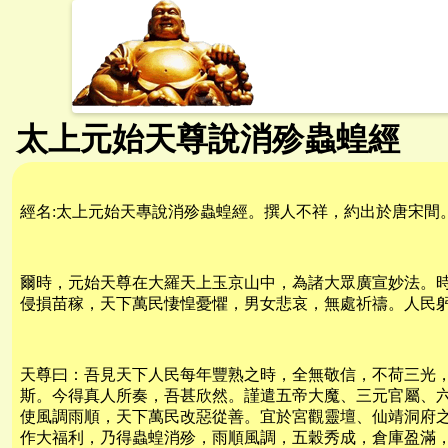
太上元始天尊說消殄蟲蝗經
經名:太上元始天專說消殄蟲蝗經。撰人不祥，約出於唐宋間
爾時，元始天尊在大羅天上玉京山中，為諸大眾廣宣妙法。
侵損苗稼，天下萬民悽惶憂懼，男女悲哀，無處祈禱。人民
天尊曰：吾見天下人民每年豐熟之時，全無敬信，不荷三光
斯。今得真人所奏，吾甚欣然。謹遣五帝大魔、三元官屬、
使風調雨順，天下萬民改惡從善。宜於宮觀靈壇、仙靖洞府
作大福利，乃得蟲蝗消殄，雨順風調，五穀秀成，倉庫盈滿