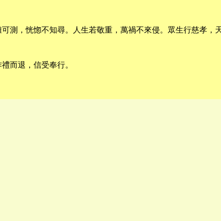
難可測，恍惚不知尋。人生若敬重，萬禍不來侵。眾生行慈孝，
作禮而退，信受奉行。