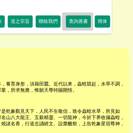
歌
道之宗旨
聯絡我們
查詢善書
簡体
本，養育身形，須藉田蠶。近代以來，蟲蝗競起，水旱不調，
罪業，所求無應，惟願天尊特賜開悟。
皆是乾象觀見天下，人民不生敬信，致令蟲蝗水旱，所見如
府名山八大龍王、五穀精靈、一切龍神，今於下界收攝蟲蝗，
，燒諸名香，行道念誦經文。設齋醮祭，上告乾象星宿尊神，