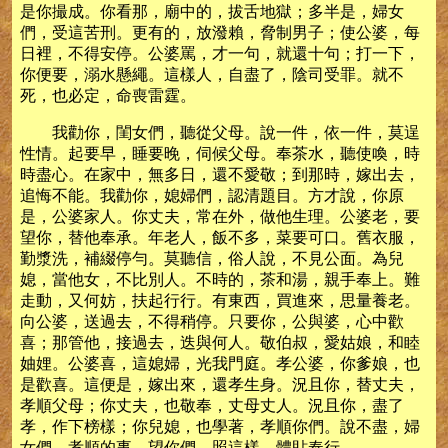
是你撮成。你看那，廟中的，拔舌地獄；多半是，婦女
們，受這苦刑。更有的，放潑賴，脅制男子；使公婆，每
日裡，不得安停。公婆罵，才一句，就還十句；打一下，
你便要，溺水懸繩。這樣人，自盡了，陰司受罪。就不
死，也必定，命喪雷霆。
我勸你，閨女們，聽從父母。說一件，依一件，莫逞
性情。起要早，睡要晚，伺候父母。奉茶水，聽使喚，時
時盡心。在家中，無多日，還不愛敬；到那時，嫁出去，
追悔不能。我勸你，媳婦們，認清題目。方才說，你原
是，公婆家人。你丈夫，常在外，做他生理。公婆老，要
望你，替他奉承。年老人，飯不多，菜要可口。舊衣服，
勤漿洗，補綴停勻。莫聽信，俗人說，不見公面。為兒
媳，當他女，不比別人。不時的，茶和湯，親手奉上。難
走動，又何妨，扶起行行。有東西，買進來，思量養老。
向公婆，送過去，不得稍停。只要你，公與婆，心中歡
喜；那管他，接過去，迭與何人。敬伯叔，愛姑娘，和睦
妯娌。公婆喜，這媳婦，光我門庭。孝公婆，你爹娘，也
是歡喜。這便是，嫁出來，還孝生身。況且你，替丈夫，
孝順父母；你丈夫，也敬奉，丈母丈人。況且你，盡了
孝，作下榜樣；你兒媳，也學著，孝順你們。說不盡，婦
女們，孝順的事。望你們，照這樣，體貼奉行。