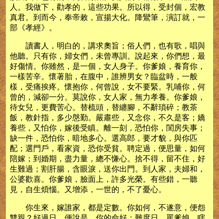
人。我做下，勸孝的，這些功果。所以得，受封個，宏教
真君。到而今，奉帝敕，宣揚大化。降鸞筆，演訂就，一
部《孝經》。
讀書人，明白的，講求奧旨；俗人們，也有歌，唱與
他聽。只有你，婦女們，未曾專訓。說起來，你們想，最
好傷情。你雖然，是一個，女人身子。你爹娘，養育你，
一樣苦辛。懷著胎，在腹中，誰辨男女？臨盆時，一般
樣，受痛挨疼。懷抱你，何曾說，女不要緊。乳哺你，何
曾的，減卻一分。莫說你，女人家，無力孝養。你爹娘，
待女兒，更費苦心。替梳頭，替纏腳，不辭瑣碎；教茶
飯，教針指，多少慇勤。嚴肅些，又念你，不久是客；嬌
養些，又怕你，嫁後受瞋。離一刻，恐怕你，閨房失事；
缺一件，恐怕你，暗地多心。選高郎，要才貌，與你匹
配；選門戶，看家資，恐你受貧。聘定過，便思量，如何
陪嫁；到婚期，盡力量，總不慊心。捨不得，留不住，好
生難過；割肝腸，含眼淚，送你出門。到人家，夫婦和，
公婆歡喜。你爹娘，臉面上，許多光榮。有些錯，一聽
見，自生煩惱。又增添，一世的，不了憂心。
你生來，嫁誰家，都是定數。你如何，不遂意，便怨
雙親？好過日，便說是，你的命好；難度日，罵爹娘，瞎