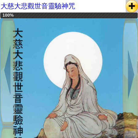
大慈大悲觀世音靈驗神咒
100%