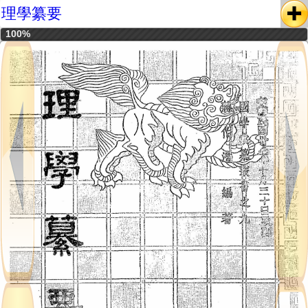
理學纂要
100%