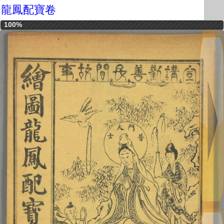
龍鳳配寶卷
100%