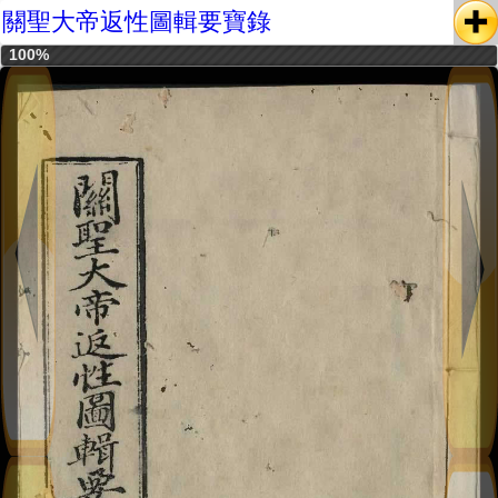
關聖大帝返性圖輯要寶錄
100%