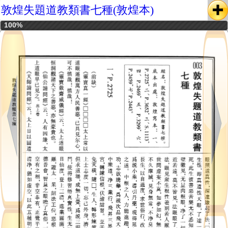
敦煌失題道教類書七種(敦煌本)
100%