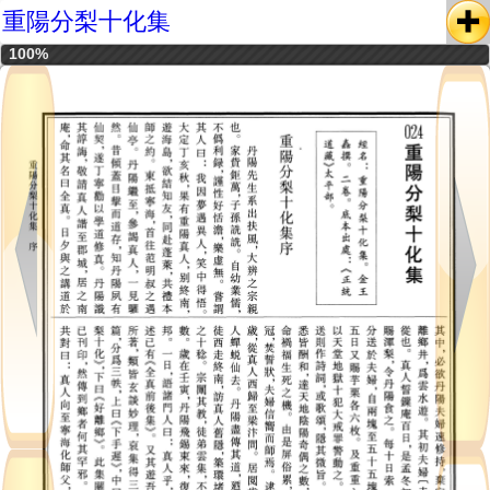
重陽分梨十化集
100%