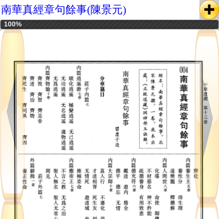
南華真經章句餘事(陳景元)
100%