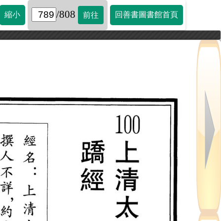
/808
縮小
回善書圖書館首頁
前往