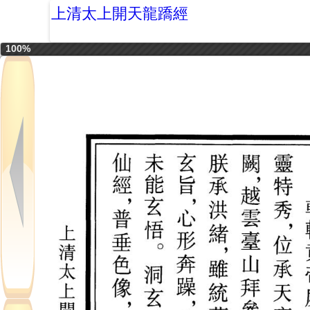
上清太上開天龍蹻經
100%