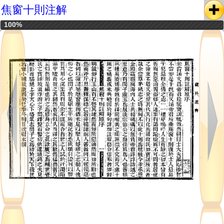
焦窗十則注解
100%