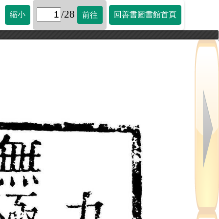
/28
縮小
回善書圖書館首頁
前往