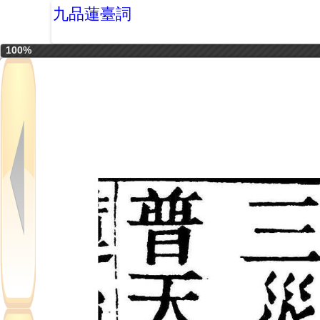
九品蓮臺詞
100%